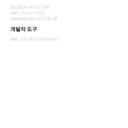
생성형 AI 서비스 선택
AWS 서비스 가이드
GitHub의 AWS CLI 지침
개발자 도구
AWS 코드 예시 라이브러리
AWS CLI
AWS Builder 센터
AWS 개발자 도구 블로그
유용한 링크
AWS 문서 MCP 서버 다운로드
AWS Console에 로그인
AWS re:Post
프라이버시
사이트 이용 약관
쿠키 기본 설
정
© 2026, Amazon Web Services, Inc. 또는 계열
사. All rights reserved.
한국어