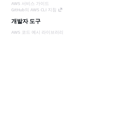
AWS 서비스 가이드
GitHub의 AWS CLI 지침
개발자 도구
AWS 코드 예시 라이브러리
AWS CLI
AWS Builder 센터
AWS 개발자 도구 블로그
유용한 링크
AWS 문서 MCP 서버 다운로드
AWS Console에 로그인
AWS re:Post
프라이버시
사이트 이용 약관
쿠키 기본 설
정
© 2026, Amazon Web Services, Inc. 또는 계열
사. All rights reserved.
한국어