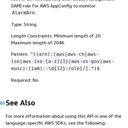
(IAM) role for AWS AppConfig to monitor
.
AlarmArn
Type: String
Length Constraints: Minimum length of 20.
Maximum length of 2048.
Pattern:
^((arn):(aws|aws-cn|aws-
iso|aws-iso-[a-z]
{
1}|aws-us-gov|aws-
eusc):(iam)::\d
{
12}:role[/].*)$
Required: No
See Also
For more information about using this API in one of the
language-specific AWS SDKs, see the following: