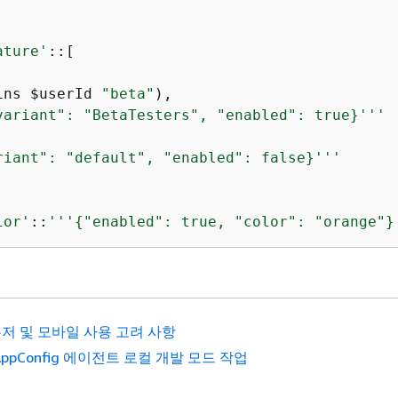
ature'
::[

ins $userId 
"beta"
),

variant": "BetaTesters", "enabled": true}'''
riant": "default", "enabled": false}'''
lor'
::
'''
{
"enabled": true, "color": "orange"}
저 및 모바일 사용 고려 사항
AppConfig 에이전트 로컬 개발 모드 작업