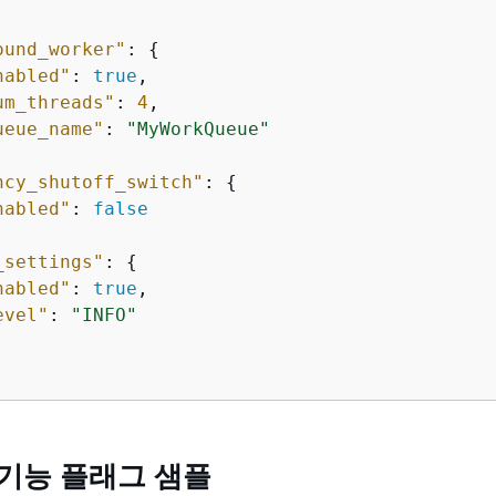
ound_worker"
: 
{
nabled"
: 
true
,

um_threads"
: 
4
,

ueue_name"
: 
"MyWorkQueue"
ncy_shutoff_switch"
: 
{
nabled"
: 
false
_settings"
: 
{
nabled"
: 
true
,

evel"
: 
"INFO"
 기능 플래그 샘플