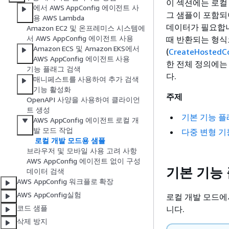
이 섹션에는 로컬 
에서 AWS AppConfig 에이전트 사
그 샘플이 포함되
용 AWS Lambda
데이터가 필요합
Amazon EC2 및 온프레미스 시스템에
서 AWS AppConfig 에이전트 사용
때 반환되는 형식
Amazon ECS 및 Amazon EKS에서
(
CreateHostedCo
AWS AppConfig 에이전트 사용
한 전체 정의에는
기능 플래그 검색
다.
매니페스트를 사용하여 추가 검색
기능 활성화
주제
OpenAPI 사양을 사용하여 클라이언
트 생성
기본 기능 플
AWS AppConfig 에이전트 로컬 개
발 모드 작업
다중 변형 기
로컬 개발 모드용 샘플
브라우저 및 모바일 사용 고려 사항
AWS AppConfig 에이전트 없이 구성
기본 기능
데이터 검색
AWS AppConfig 워크플로 확장
AWS AppConfig실험
로컬 개발 모드에서
코드 샘플
니다.
삭제 방지