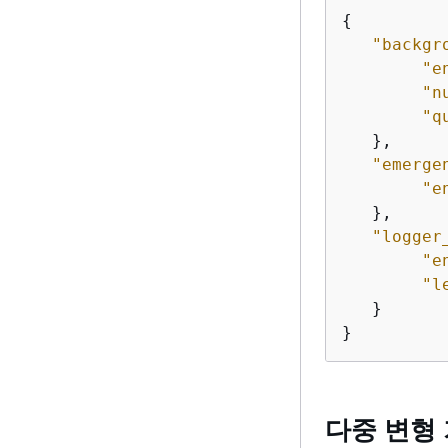
{
"backgr
"e
"n
"q
   },

"emerge
"e
   },

"logger
"e
"l
   }

}
다중 변형