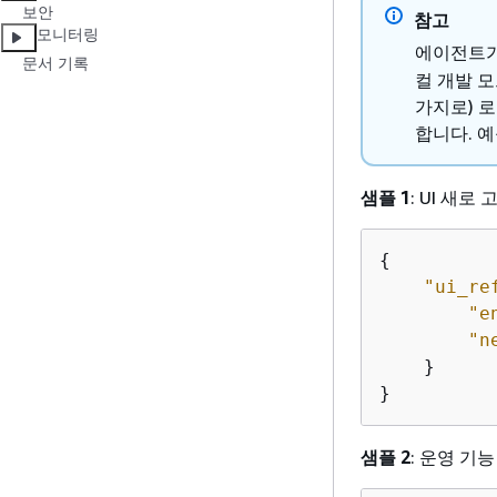
보안
참고
모니터링
에이전트가
문서 기록
컬 개발 모
가지로) 로
합니다. 
샘플 1
: UI 새
{
"ui_re
"e
"n
    }

}
샘플 2
: 운영 기