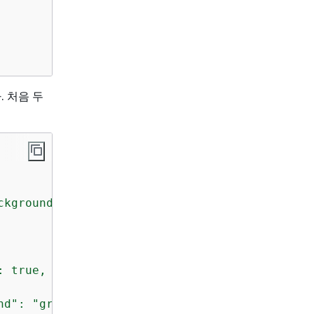
. 처음 두
ckground": "blue", "foreground": "red"}'''
,

: true, "background": "blue", "foreground": "
nd": "green", "foreground": "green"}'''
,
