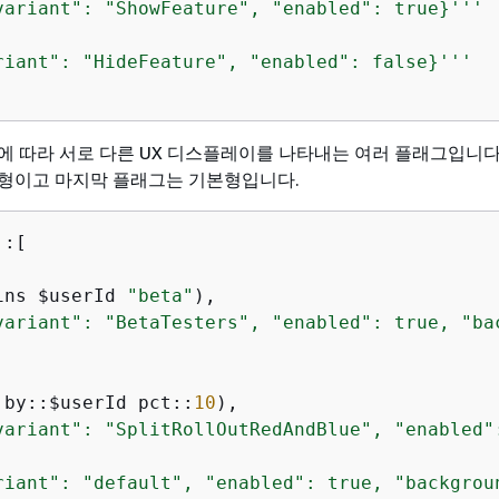
variant": "ShowFeature", "enabled": true}'''
riant": "HideFeature", "enabled": false}'''
ID에 따라 서로 다른 UX 디스플레이를 나타내는 여러 플래그입니다
형이고 마지막 플래그는 기본형입니다.
::[

ins $userId 
"beta"
),

variant": "BetaTesters", "enabled": true, "ba
 by::$userId pct::
10
),

variant": "SplitRollOutRedAndBlue", "enabled"
riant": "default", "enabled": true, "backgrou