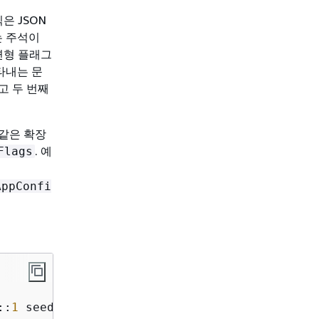
은 JSON
는 주석이
변형 플래그
타내는 문
고 두 번째
같은 확장
. 예
Flags
AppConfi
::
1
 seed::
"2025.01.01"
)) (
and
 (eq $group 
"Tie