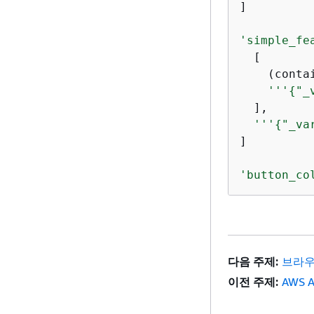
]

'simple_fe
  [

    (conta
'''
{
"_
  ],

'''
{
"_va
]

'button_co
다음 주제:
브라우
이전 주제:
AWS 