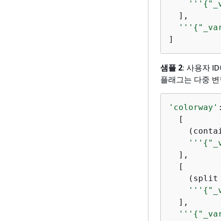
'''
{
"_
  ],

'''
{
"_va
]
샘플 2
: 사용자 
플래그는 다중 변
'colorway'
  [

    (conta
'''
{
"_
  ],

  [

    (split
'''
{
"_
  ],

'''
{
"_va