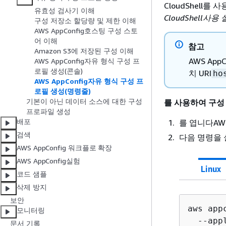
CloudShell
유효성 검사기 이해
CloudShell사용
구성 저장소 할당량 및 제한 이해
AWS AppConfig호스팅 구성 스토
어 이해
참고
Amazon S3에 저장된 구성 이해
AWS Ap
AWS AppConfig자유 형식 구성 프
로필 생성(콘솔)
치 URI
ho
AWS AppConfig자유 형식 구성 프
로필 생성(명령줄)
기본이 아닌 데이터 소스에 대한 구성
를 사용하여 구성
프로파일 생성
배포
를 엽니다AWS 
검색
다음 명령을 
AWS AppConfig 워크플로 확장
AWS AppConfig실험
Linux
코드 샘플
삭제 방지
보안
aws app
모니터링
  --app
문서 기록