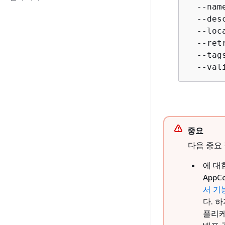
  --nam
  --des
  --loc
  --ret
  --tag
  --val
중요
다음 중요
에 대
AppC
서 기능
다. 
플리케