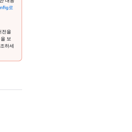
세한 내용
nfig로
 버전을
령을 보
참조하세