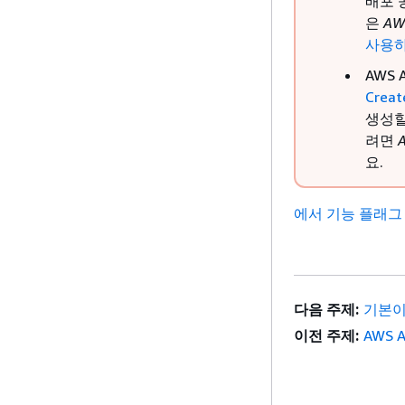
배포 
은
AW
사용하
AWS
Creat
생성할
려면
요.
에서 기능 플래그 및
다음 주제:
기본이
이전 주제:
AWS 