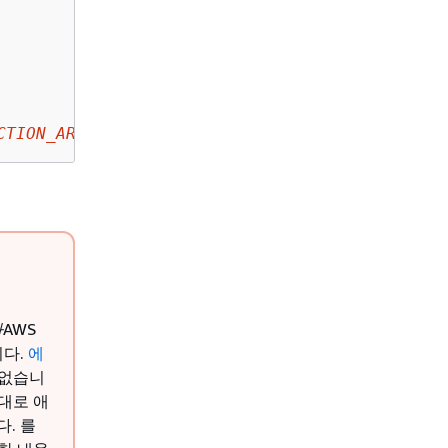
CTION_ARN
,Type=
JSON_SCHEMA
 or 
LAMBDA
"
자
AWS
니다.
에
 없습니
대로 애
. 를