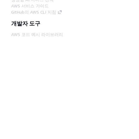
AWS 서비스 가이드
GitHub의 AWS CLI 지침
개발자 도구
AWS 코드 예시 라이브러리
AWS CLI
AWS Builder 센터
AWS 개발자 도구 블로그
유용한 링크
AWS 문서 MCP 서버 다운로드
AWS Console에 로그인
AWS re:Post
프라이버시
사이트 이용 약관
쿠키 기본 설
정
© 2026, Amazon Web Services, Inc. 또는 계열
사. All rights reserved.
한국어