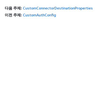
다음 주제:
CustomConnectorDestinationProperties
이전 주제:
CustomAuthConfig