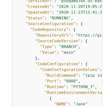
"ServiceUrl"
: 
"psbqam834h.us-east-
"CreatedAt"
: 
"2020-11-20T19:05:25Z
"UpdatedAt"
: 
"2020-11-23T12:41:37Z
"Status"
: 
"RUNNING"
,

"SourceConfiguration"
: 
{
"CodeRepository"
: 
{
"RepositoryUrl"
: 
"https://gith
"SourceCodeVersion"
: 
{
"Type"
: 
"BRANCH"
,

"Value"
: 
"main"
        },

"CodeConfiguration"
: 
{
"CodeConfigurationValues"
: 
{
"BuildCommand"
: 
"[pip inst
"Port"
: 
"8080"
,

"Runtime"
: 
"PYTHON_3"
,

"RuntimeEnvironmentVariabl
{
"NAME"
: 
"Jane"