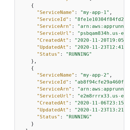
{
"ServiceName"
: 
"my-app-1"
,

"ServiceId"
: 
"8fe1e10304f84fd2b0
"ServiceArn"
: 
"arn:aws:apprunner
"ServiceUrl"
: 
"psbqam834h.us-eas
"CreatedAt"
: 
"2020-11-20T19:05:2
"UpdatedAt"
: 
"2020-11-23T12:41:3
"Status"
: 
"RUNNING"
    },

{
"ServiceName"
: 
"my-app-2"
,

"ServiceId"
: 
"ab8f94cfe29a460fb8
"ServiceArn"
: 
"arn:aws:apprunner
"ServiceUrl"
: 
"e2m8rrrx33.us-eas
"CreatedAt"
: 
"2020-11-06T23:15:3
"UpdatedAt"
: 
"2020-11-23T13:21:2
"Status"
: 
"RUNNING"
    }
