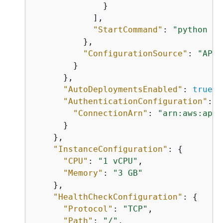
              }

            ],

"StartCommand"
: 
"python se
          },

"ConfigurationSource"
: 
"API"
        }

      },

"AutoDeploymentsEnabled"
: 
true
,

"AuthenticationConfiguration"
: 
{
"ConnectionArn"
: 
"arn:aws:appr
      }

    },

"InstanceConfiguration"
: 
{
"CPU"
: 
"1 vCPU"
,

"Memory"
: 
"3 GB"
    },

"HealthCheckConfiguration"
: 
{
"Protocol"
: 
"TCP"
,

"Path"
: 
"/"
,
