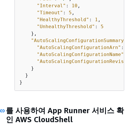
"Interval"
: 
10
,

"Timeout"
: 
5
,

"HealthyThreshold"
: 
1
,

"UnhealthyThreshold"
: 
5
    },

"AutoScalingConfigurationSummary"
:
"AutoScalingConfigurationArn"
: 
"
"AutoScalingConfigurationName"
: 
"AutoScalingConfigurationRevisio
    }

  }

}
를 사용하여 App Runner 서비스 확
인 AWS CloudShell