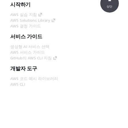
시작하기
상단
AWS 실습 지침
AWS Solutions Library
AWS 결정 가이드
서비스 가이드
생성형 AI 서비스 선택
AWS 서비스 가이드
GitHub의 AWS CLI 지침
개발자 도구
AWS 코드 예시 라이브러리
AWS CLI
AWS Builder 센터
AWS 개발자 도구 블로그
유용한 링크
AWS 문서 MCP 서버 다운로드
AWS Console에 로그인
AWS re:Post