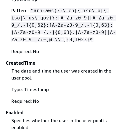
Pattern:
^arn:aws(?:\-cn|\-iso\-b|\-
iso|\-us\-gov)?:[A-Za-z0-9][A-Za-z0-
9_/.-]
{
0,62}:[A-Za-z0-9_/.-]
{
0,63}:
[A-Za-z0-9_/.-]
{
0,63}:[A-Za-z0-9][A-
Za-z0-9:_/+=,@.\\-]
{
0,1023}$
Required: No
CreatedTime
The date and time the user was created in the
user pool.
Type: Timestamp
Required: No
Enabled
Specifies whether the user in the user pool is
enabled.