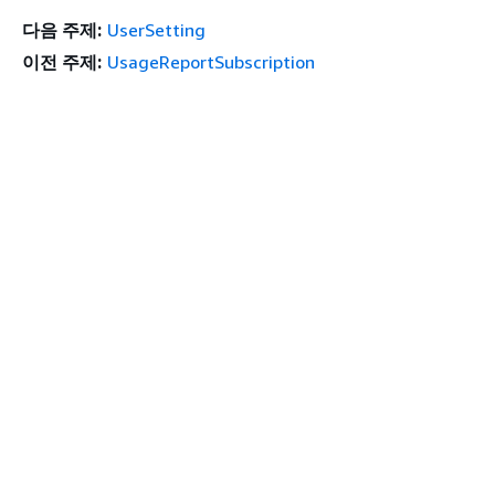
다음 주제:
UserSetting
이전 주제:
UsageReportSubscription