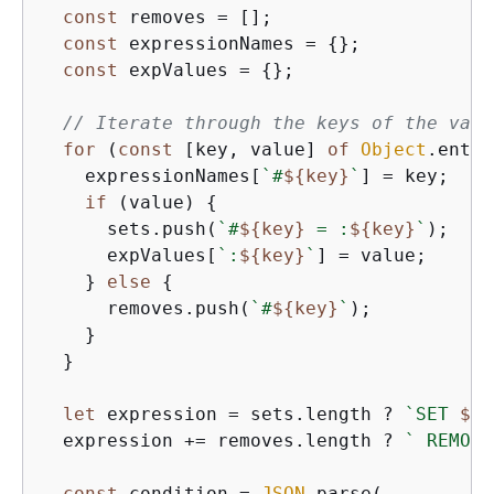
const
 removes = [];

const
 expressionNames = 
{
};

const
 expValues = 
{
};

// Iterate through the keys of the valu
for
 (
const
 [key, value] 
of
Object
.entri
    expressionNames[
`#
$
{
key}
`
] = key;

if
 (value) 
{
      sets.push(
`#
$
{
key}
 = :
$
{
key}
`
);

      expValues[
`:
$
{
key}
`
] = value;

    } 
else
{
      removes.push(
`#
$
{
key}
`
);

    }

  }

let
 expression = sets.length ? 
`SET 
$
{
s
  expression += removes.length ? 
` REMOVE
const
 condition = 
JSON
.parse(
