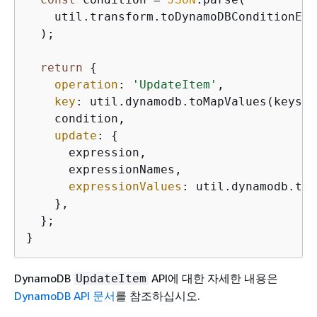
    util.transform.toDynamoDBConditionExp
  );

return
{
operation
: 
'UpdateItem'
,

key
: util.dynamodb.toMapValues(keys),

    condition,

update
: 
{
      expression,

      expressionNames,

expressionValues
: util.dynamodb.toM
    },

  };

}
DynamoDB
API에 대한 자세한 내용은
UpdateItem
DynamoDB API 문서
를 참조하십시오.