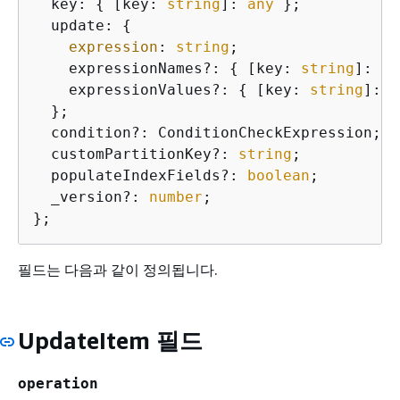
  key: 
{
 [key: 
string
]: 
any
 };

  update: 
{
expression
: 
string
;

    expressionNames?: 
{
 [key: 
string
]: 
st
    expressionValues?: 
{
 [key: 
string
]: 
a
  };

  condition?: ConditionCheckExpression;

  customPartitionKey?: 
string
;

  populateIndexFields?: 
boolean
;

  _version?: 
number
;

};
필드는 다음과 같이 정의됩니다.
UpdateItem 필드
operation