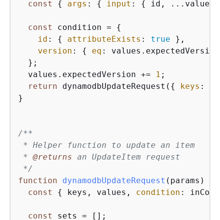
const
{
args
: 
{
input
: 
{
 id, ...values 
const
 condition = 
{
id
: 
{
attributeExists
: 
true
 },

version
: 
{
eq
: values.expectedVersion
  };

  values.expectedVersion += 
1
;

return
 dynamodbUpdateRequest(
{
keys
: 
{
 
}

/**

 * Helper function to update an item

 * 
@returns 
an UpdateItem request

 */
function
dynamodbUpdateRequest
(
params
) 
{
const
{
 keys, values, 
condition
: inCond
const
 sets = [];
