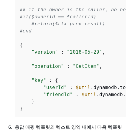
## if the owner is the caller, no need
#if($ownerId == $callerId)
#return($ctx.prev.result)
#end
{
"version"
 : 
"2018-05-29"
,

"operation"
 : 
"GetItem"
,

"key"
 : 
{
"userId"
 : 
$util
.dynamodb.toDy
"friendId"
 : 
$util
.dynamodb.to
    }

}
응답 매핑 템플릿의 텍스트 영역 내에서 다음 템플릿