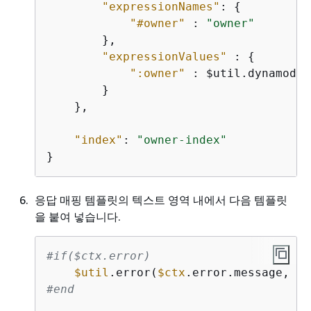
"expressionNames"
: 
{
"#owner"
 : 
"owner"
        },

"expressionValues"
 : 
{
":owner"
 : $util.dynamodb.
        }

    },

"index"
: 
"owner-index"
}
응답 매핑 템플릿의 텍스트 영역 내에서 다음 템플릿
을 붙여 넣습니다.
#if($ctx.error)
$util
.error(
$ctx
.error.message, 
$c
#end