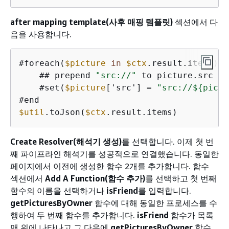
after mapping template(사후 매핑 템플릿)
섹션에서 다
음을 사용합니다.
#foreach(
$picture
in
$ctx
.result.items)

    ## prepend 
"src://"
 to picture.src pr
    #set(
$picture
['src'] 
=
"src://$
{
pictu
$util
.toJson(
$ctx
.result.items)
Create Resolver(해석기 생성)
를 선택합니다. 이제 첫 번
째 파이프라인 해석기를 성공적으로 연결했습니다. 동일한
페이지에서 이전에 생성한 함수 2개를 추가합니다. 함수
섹션에서
Add A Function(함수 추가)
를 선택하고 첫 번째
함수의 이름을 선택하거나
isFriend
를 입력합니다.
getPicturesByOwner
함수에 대해 동일한 프로세스를 수
행하여 두 번째 함수를 추가합니다.
isFriend
함수가 목록
맨 위에 나타나고 그 다음에
getPicturesByOwner
함수