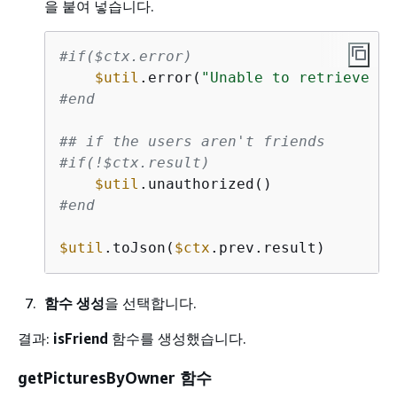
을 붙여 넣습니다.
#if($ctx.error)
$util
.error(
"Unable to retrieve fr
#end
## if the users aren't friends
#if(!$ctx.result)
$util
#end
$util
.toJson(
$ctx
.prev.result)
함수 생성
을 선택합니다.
결과:
isFriend
함수를 생성했습니다.
getPicturesByOwner 함수