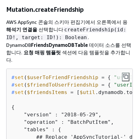
Mutation.createFriendship
AWS AppSync 콘솔의 스키마 편집기에서 오른쪽에서 용
해석기 연결을
선택합니다
createFriendship(id:
.
ID!, target: ID!): Boolean
DynamoDB
FriendsDynamoDBTable
데이터 소스를 선택
합니다.
요청 매핑 템플릿
섹션에 다음 템플릿을 추가합니
다.
#
set
(
$userToFriendFriendship
 = 
{
"userId"
#
set
(
$friendToUserFriendship
 = 
{
"userId"
#
set
(
$friendsItems
 = [
$util
.dynamodb.toMa
{
    "version" : "2018-05-29",

    "operation" : "BatchPutItem",

    "tables" : 
{
        ## Replace 'AppSyncTutorial-' def