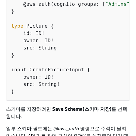
    @aws_auth(cognito_groups: [
"Admins"
, 
}

type
 Picture 
{
    id: ID!

    owner: ID!

    src: String

}

input CreatePictureInput 
{
    owner: ID!

    src: String!

}
스키마를 저장하려면
Save Schema(스키마 저장)
를 선택
합니다.
일부 스키마 필드에는
@aws_auth
명령으로 주석이 달려
있습니다. API 기본 작업 구성이
DENY
로 설정되어 있기 때