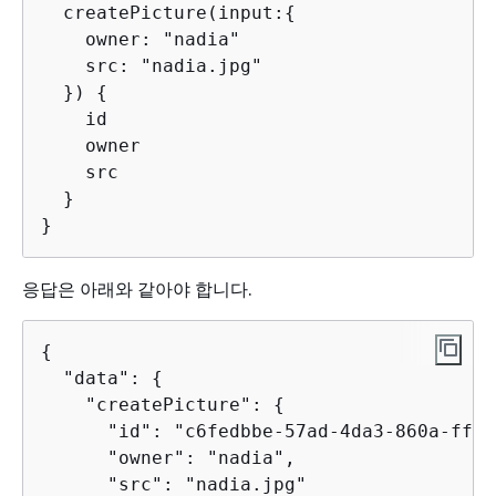
  createPicture(input:
{
    owner: "nadia"

    src: "nadia.jpg"

  }) 
{
    id

    owner

    src

  }

}
응답은 아래와 같아야 합니다.
{
  "data": 
{
    "createPicture": 
{
      "id": "c6fedbbe-57ad-4da3-860a-ffe8
      "owner": "nadia",

      "src": "nadia.jpg"
