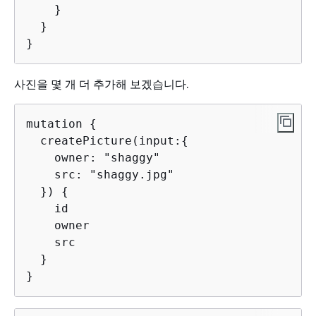
    }

  }

}
사진을 몇 개 더 추가해 보겠습니다.
mutation 
{
  createPicture(input:
{
    owner: "shaggy"

    src: "shaggy.jpg"

  }) 
{
    id

    owner

    src

  }

}