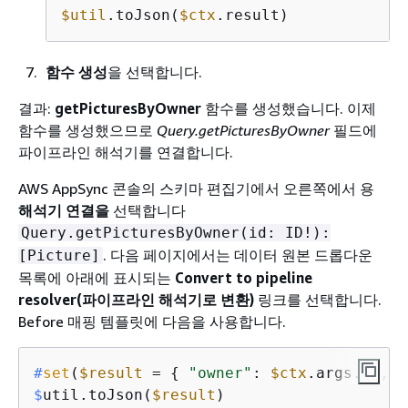
$util
.toJson(
$ctx
.result)
함수 생성
을 선택합니다.
결과:
getPicturesByOwner
함수를 생성했습니다. 이제
함수를 생성했으므로
Query.getPicturesByOwner
필드에
파이프라인 해석기를 연결합니다.
AWS AppSync 콘솔의 스키마 편집기에서 오른쪽에서 용
해석기 연결을
선택합니다
Query.getPicturesByOwner(id: ID!):
. 다음 페이지에서는 데이터 원본 드롭다운
[Picture]
목록에 아래에 표시되는
Convert to pipeline
resolver(파이프라인 해석기로 변환)
링크를 선택합니다.
Before 매핑 템플릿에 다음을 사용합니다.
#
set
(
$result
 = 
{
"owner"
: 
$ctx
.args.id, 
"
$
util.toJson(
$result
)