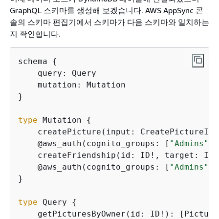
GraphQL 스키마를 생성해 보겠습니다. AWS AppSync 콘
솔의 스키마 편집기에서 스키마가 다음 스키마와 일치하는
지 확인합니다.
schema 
{
    query: Query

    mutation: Mutation

}

type
 Mutation 
{
    createPicture(input: CreatePictureInp
    @aws_auth(cognito_groups: [
"Admins"
])

    createFriendship(id: ID!, target: ID!
    @aws_auth(cognito_groups: [
"Admins"
])

}

type
 Query 
{
    getPicturesByOwner(id: ID!): [Picture]