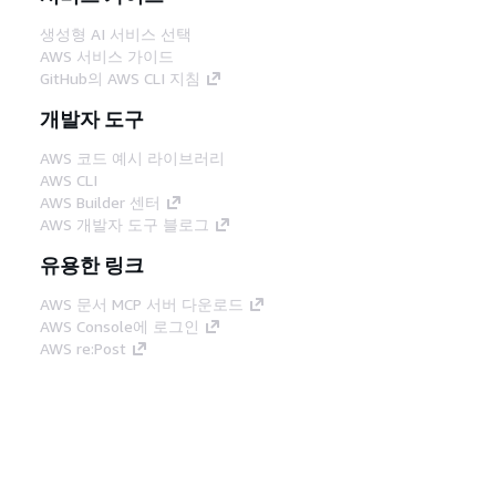
생성형 AI 서비스 선택
AWS 서비스 가이드
GitHub의 AWS CLI 지침
개발자 도구
AWS 코드 예시 라이브러리
AWS CLI
AWS Builder 센터
AWS 개발자 도구 블로그
유용한 링크
AWS 문서 MCP 서버 다운로드
AWS Console에 로그인
AWS re:Post
프라이버시
사이트 이용 약관
쿠키 기본 설
정
© 2026, Amazon Web Services, Inc. 또는 계열
사. All rights reserved.
한국어