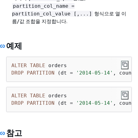
partition_col_name =
형식으로 열 이
partition_col_value [,...]
름/값 조합을 지정합니다.
예제
ALTER
TABLE
DROP
PARTITION
 (dt 
=
'2014-05-14'
, countr
ALTER
TABLE
DROP
PARTITION
 (dt 
=
'2014-05-14'
, countr
참고