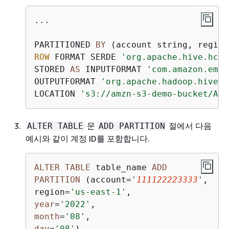
...

PARTITIONED 
BY
 (account string, region
ROW
 FORMAT SERDE 
'org.apache.hive.hcat
STORED 
AS
 INPUTFORMAT 
'com.amazon.emr.
OUTPUTFORMAT 
'org.apache.hadoop.hive.q
LOCATION 
's3://amzn-s3-demo-bucket/AWS
문
절에서 다음
ALTER TABLE
ADD PARTITION
예시와 같이 계정 ID를 포함합니다.
ALTER
TABLE
 table_name 
ADD
PARTITION
 (account
=
'
111122223333
'
,

region
=
'us-east-1'
year
=
'2022'
month
=
'08'
day
=
'08'
)