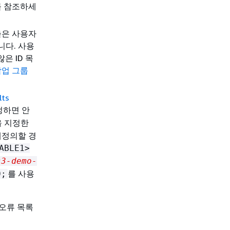
를 참조하세
출은 사용자
니다. 사용
은 ID 목
 작업 그룹
ts
정하면 안
을 지정한
재정의할 경
ABLE1>
s3-demo-
를 사용
0;
 오류 목록