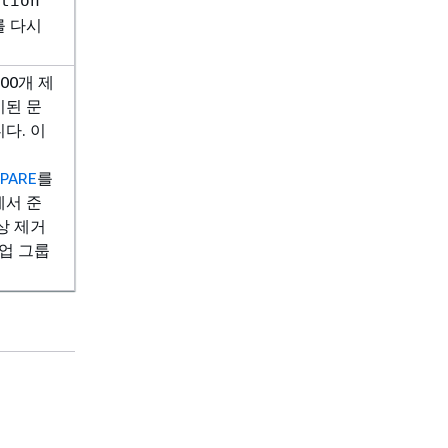
tion
를 다시
00개 제
비된 문
다. 이
면
PARE
를
에서 준
상 제거
작업 그룹