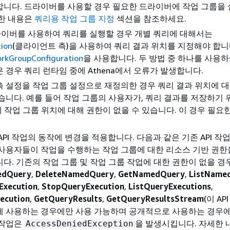
합니다. 드라이버를 사용할 경우 필요한 드라이버에 작업 그룹을
세한 내용은
쿼리용 작업 그룹 지정
섹션을 참조하세요.
드라이버를 사용하여 쿼리를 실행할 경우 개별 쿼리에 대해서는
ion
(클라이언트 측)을 사용하여 쿼리 결과 위치를 지정해야 합니다
rkGroupConfiguration
을 사용합니다. 두 방법 중 하나를 사용
 경우 쿼리 런타임 중에 Athena에서 오류가 발생합니다.
 설정을 작업 그룹 설정으로 재정의한 경우 쿼리 결과 위치에 
습니다. 예를 들어 작업 그룹의 사용자가, 쿼리 결과를 저장하기 
S3의 작업 그룹 위치에 대해 권한이 없을 수 있습니다. 이 경우 필요
API 작업의 동작에 변경을 적용합니다. 다음과 같은 기존 API 작
사용자들이 작업을 수행하는 작업 그룹에 대한 리소스 기반 권한을
다. 기존의 작업 그룹 및 작업 그룹 작업에 대한 권한이 없을 경
edQuery
,
DeleteNamedQuery
,
GetNamedQuery
,
ListName
Execution
,
StopQueryExecution
,
ListQueryExecutions
,
ecution
,
GetQueryResults
,
GetQueryResultsStream
(이 AP
께 사용하는 경우에만 사용 가능하며 공개적으로 사용하는 경우
I 작업은
을 발생시킵니다. 자세한
AccessDeniedException