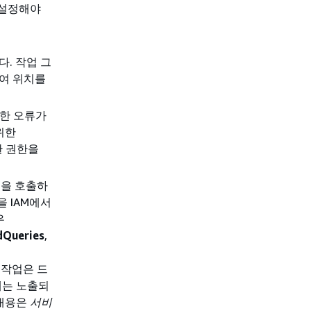
 설정해야
. 작업 그
하여 위치를
대한 오류가
위한
한 권한을
업을 호출하
 IAM에서
우
dQueries
,
I 작업은 드
에는 노출되
 내용은
서비