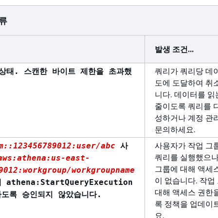
오류
발생 조건...
쿼리가 쿼리당 데
상태. 스캔한 바이트 제한을 초과했
도에 도달하여 취
니다. 데이터를 읽
줄이도록 쿼리를 
성하거나 계정 관
문의하세요.
사용자가 작업 그
m::123456789012:user/abc
사
쿼리를 실행했으나
aws:athena:us-east-
그룹에 대해 액세
9012:workgroup/workgroupname
이 없습니다. 작업
thena:StartQueryExecution
대해 액세스 권한
하도록 승인되지 않았습니다.
록 정책을 업데이
요.