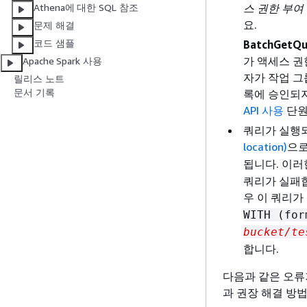
스 권한 부여
Athena에 대한 SQL 참조
요.
문제 해결
코드 샘플
BatchGetQu
가 액세스 권
Apache Spark 사용
자가 작업 그
릴리스 노트
문서 기록
록에 승인되지
API 사용
단원
쿼리가 실행
location)
으로
됩니다. 이러
쿼리가 실패합
우 이 쿼리가
WITH (fo
bucket/te
합니다.
다음과 같은 오류
과 권장 해결 방