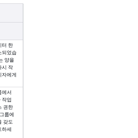
이터 한
소되었습
는 양을
다시 작
리자에게
룹에서
 작업
스 권한
 그룹에
을 갖도
트하세