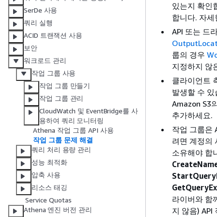
있는지 확인
SerDe 사용
합니다. 자
쿼리 실행
API 또는 
ACID 트랜잭션 사용
OutputLocat
보안
룹의 경우
Wo
워크로드 관리
지정하지 않은
작업 그룹 사용
클라이언트 측
작업 그룹 만들기
발생할 수 있
작업 그룹 관리
Amazon 
CloudWatch 및 EventBridge를 사
추가하세요.
용하여 쿼리 모니터링
작업 그룹은 
Athena 작업 그룹 API 사용
작업 그룹 문제 해결
려면 계정의 
쿼리 처리 용량 관리
소유해야 합니
성능 최적화
CreateNam
압축 사용
StartQuery
GetQueryEx
리소스 태깅
라이버와 함
Service Quotas
Athena 엔진 버전 관리
지 않음) AP