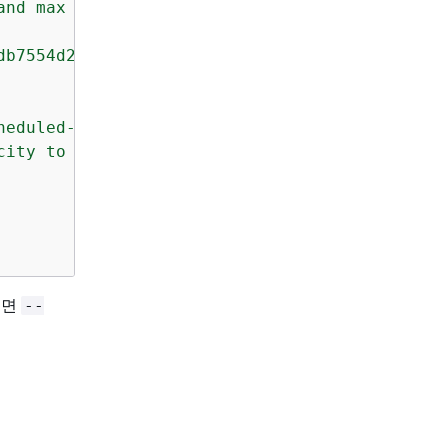
and max capacity to 20"
,

db7554d2"
,

heduled-action was triggered"
,

city to 15 and max capacity to 20"
,

려면
--