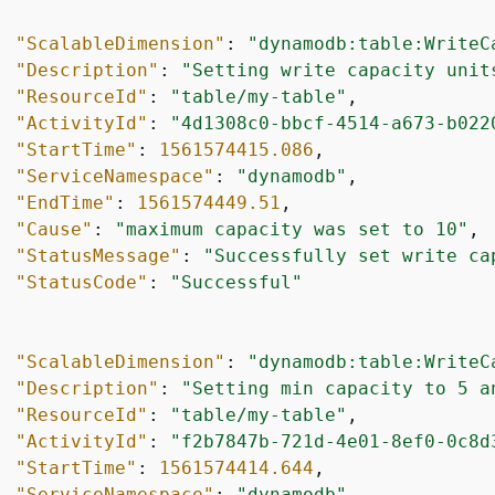
"ScalableDimension"
: 
"dynamodb:table:WriteC
"Description"
: 
"Setting write capacity unit
"ResourceId"
: 
"table/my-table"
,

"ActivityId"
: 
"4d1308c0-bbcf-4514-a673-b022
"StartTime"
: 
1561574415.086
,

"ServiceNamespace"
: 
"dynamodb"
,

"EndTime"
: 
1561574449.51
,

"Cause"
: 
"maximum capacity was set to 10"
,

"StatusMessage"
: 
"Successfully set write ca
"StatusCode"
: 
"Successful"
"ScalableDimension"
: 
"dynamodb:table:WriteC
"Description"
: 
"Setting min capacity to 5 a
"ResourceId"
: 
"table/my-table"
,

"ActivityId"
: 
"f2b7847b-721d-4e01-8ef0-0c8d
"StartTime"
: 
1561574414.644
,

"ServiceNamespace"
: 
"dynamodb"
,
