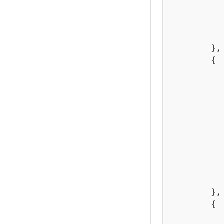
        },

{
        },

{