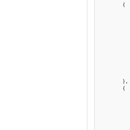
{
        },

{