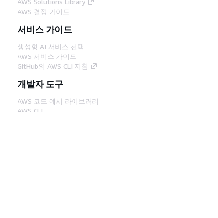
AWS Solutions Library
AWS 결정 가이드
서비스 가이드
생성형 AI 서비스 선택
AWS 서비스 가이드
GitHub의 AWS CLI 지침
개발자 도구
AWS 코드 예시 라이브러리
AWS CLI
AWS Builder 센터
AWS 개발자 도구 블로그
유용한 링크
AWS 문서 MCP 서버 다운로드
AWS Console에 로그인
AWS re:Post
프라이버시
사이트 이용 약관
쿠키 기본 설