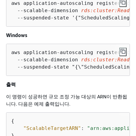
aws application-autoscaling register-scal
  --scalable-dimension 
rds:cluster:ReadRe
  --suspended-state '
{
"ScheduledScalingSu
Windows
aws application-autoscaling register-scal
  --scalable-dimension 
rds:cluster:ReadRe
  --suspended-state "
{
\"ScheduledScalingS
출력
이 명령이 성공하면 규모 조정 가능 대상의 ARN이 반환됩
니다. 다음은 예제 출력입니다.
{
"ScalableTargetARN"
: 
"arn:aws:applica
}