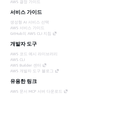
AWS 결정 가이드
서비스 가이드
생성형 AI 서비스 선택
AWS 서비스 가이드
GitHub의 AWS CLI 지침
개발자 도구
AWS 코드 예시 라이브러리
AWS CLI
AWS Builder 센터
AWS 개발자 도구 블로그
유용한 링크
AWS 문서 MCP 서버 다운로드
AWS Console에 로그인
AWS re:Post
프라이버시
사이트 이용 약관
쿠키 기본 설
정
© 2026, Amazon Web Services, Inc. 또는 계열