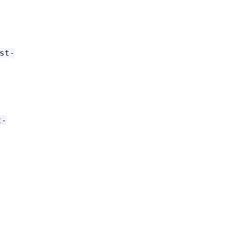
st-
t-