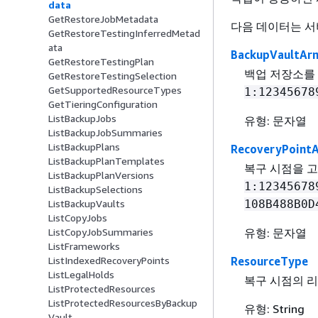
data
GetRestoreJobMetadata
다음 데이터는 서
GetRestoreTestingInferredMetad
ata
BackupVaultAr
GetRestoreTestingPlan
백업 저장소를 
GetRestoreTestingSelection
GetSupportedResourceTypes
1:12345678
GetTieringConfiguration
ListBackupJobs
유형: 문자열
ListBackupJobSummaries
ListBackupPlans
RecoveryPoint
ListBackupPlanTemplates
복구 시점을 고
ListBackupPlanVersions
1:12345678
ListBackupSelections
108B488B0D
ListBackupVaults
ListCopyJobs
유형: 문자열
ListCopyJobSummaries
ListFrameworks
ResourceType
ListIndexedRecoveryPoints
ListLegalHolds
복구 시점의 
ListProtectedResources
ListProtectedResourcesByBackup
유형: String
Vault