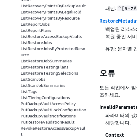
ListRecoveryPointsByBackupVault
패턴:
^[a-zA
ListRecoveryPointsByLegalHold
ListRecoveryPointsByResource
RestoreMetada
ListReportJobs
백업된 리소스의
ListReportPlans
복원 중인 서비
ListRestoreAccessBackupVaults
ListRestoreJobs
유형: 문자열 
ListRestoreJobsByProtectedReso
urce
ListRestoreJobSummaries
ListRestoreTestingPlans
오류
ListRestoreTestingSelections
ListScanJobs
ListScanJobSummaries
모든 작업에서 발
ListTags
조하세요.
ListTieringConfigurations
PutBackupVaultAccessPolicy
InvalidParamet
PutBackupVaultLockConfiguration
파라미터의 값에
PutBackupVaultNotifications
PutRestoreValidationResult
해당합니다.
RevokeRestoreAccessBackupVaul
t
Context