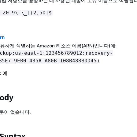
 백업 저장소를 생성하는 데 사용된 계정에 고유 이름으로 식별됩니
-Z0-9\-\_]
{
2,50}$
rn
유하게 식별하는 Amazon 리소스 이름(ARN)입니다(예:
ckup:us-east-1:123456789012:recovery-
).
B5E7-9EB0-435A-A80B-108B488B0D45
: 예
Body
문이 없습니다.
 Syntax