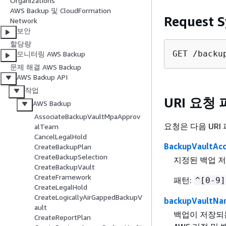
Organizations
AWS Backup 및 CloudFormation
Request S
Network
보안
할당량
GET /backu
모니터링 AWS Backup
문제 해결 AWS Backup
AWS Backup API
작업
URI 요청
AWS Backup
AssociateBackupVaultMpaApprov
요청은 다음 UR
alTeam
CancelLegalHold
BackupVaultAcc
CreateBackupPlan
CreateBackupSelection
지정된 백업 저
CreateBackupVault
CreateFramework
패턴:
^[0-9]
CreateLegalHold
CreateLogicallyAirGappedBackupV
backupVaultNa
ault
백업이 저장되
CreateReportPlan