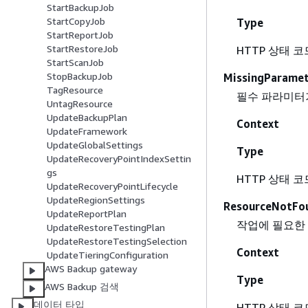
StartBackupJob
StartCopyJob
Type
StartReportJob
StartRestoreJob
HTTP 상태 코드
StartScanJob
StopBackupJob
MissingParamet
TagResource
필수 파라미터
UntagResource
UpdateBackupPlan
Context
UpdateFramework
UpdateGlobalSettings
Type
UpdateRecoveryPointIndexSettin
gs
HTTP 상태 코드
UpdateRecoveryPointLifecycle
UpdateRegionSettings
ResourceNotFo
UpdateReportPlan
작업에 필요한
UpdateRestoreTestingPlan
UpdateRestoreTestingSelection
Context
UpdateTieringConfiguration
AWS Backup gateway
Type
AWS Backup 검색
데이터 타입
HTTP 상태 코드