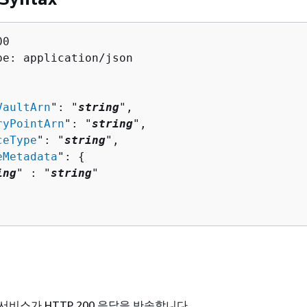
0

pe: application/json

VaultArn
": "
string
",

ryPointArn
": "
string
",

ceType
": "
string
",

eMetadata
": 
{
ing
" : "
string
" 

비스가 HTTP 200 응답을 반송합니다.