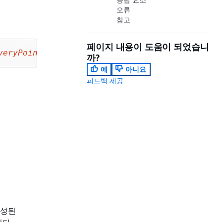
오류
참고
페이지 내용이 도움이 되었습니
veryPointArn
/restore-metadata?backupVaultAcco
까?
예
아니요
피드백 제공
생성된