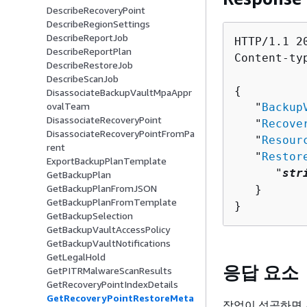
DescribeRecoveryPoint
DescribeRegionSettings
DescribeReportJob
HTTP/1.1 20
DescribeReportPlan
Content-ty
DescribeRestoreJob
DescribeScanJob
{
DisassociateBackupVaultMpaAppr
ovalTeam
   "
Backup
DisassociateRecoveryPoint
   "
Recove
DisassociateRecoveryPointFromPa
   "
Resour
rent
   "
Restor
ExportBackupPlanTemplate
      "
str
GetBackupPlan
GetBackupPlanFromJSON
   }

GetBackupPlanFromTemplate
}
GetBackupSelection
GetBackupVaultAccessPolicy
GetBackupVaultNotifications
GetLegalHold
응답 요소
GetPITRMalwareScanResults
GetRecoveryPointIndexDetails
GetRecoveryPointRestoreMeta
작업이 성공하면 서