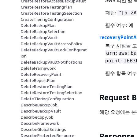
AWS 리전 및
CreateRestoreAccessBackupVault
CreateRestoreTestingPlan
패턴:
^[a-zA
CreateRestoreTestingSelection
CreateTieringConfiguration
필수 여부: 예
DeleteBackupPlan
DeleteBackupSelection
recoveryPointA
DeleteBackupVault
DeleteBackupVaultAccessPolicy
복구 시점을 고
DeleteBackupVaultLockConfigurat
arn:aws:ba
ion
point:1EB3
DeleteBackupVaultNotifications
DeleteFramework
필수 항목 여부
DeleteRecoveryPoint
DeleteReportPlan
DeleteRestoreTestingPlan
DeleteRestoreTestingSelection
Request 
DeleteTieringConfiguration
DescribeBackupJob
DescribeBackupVault
해당 요청에는 본
DescribeCopyJob
DescribeFramework
DescribeGlobalSettings
Response
DescribeProtectedResource