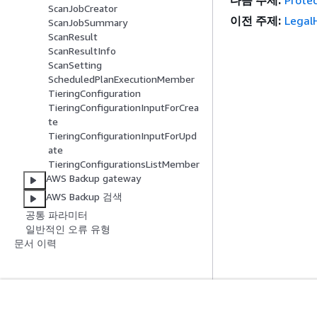
ScanJobCreator
이전 주제:
Legal
ScanJobSummary
ScanResult
ScanResultInfo
ScanSetting
ScheduledPlanExecutionMember
TieringConfiguration
TieringConfigurationInputForCrea
te
TieringConfigurationInputForUpd
ate
TieringConfigurationsListMember
AWS Backup gateway
AWS Backup 검색
공통 파라미터
일반적인 오류 유형
문서 이력