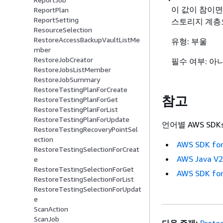
이 값이 참이면
ReportPlan
ReportSetting
스토리지 계층
ResourceSelection
RestoreAccessBackupVaultListMe
유형: 부울
mber
RestoreJobCreator
필수 여부: 아
RestoreJobsListMember
RestoreJobSummary
RestoreTestingPlanForCreate
참고
RestoreTestingPlanForGet
RestoreTestingPlanForList
RestoreTestingPlanForUpdate
언어별 AWS SDK
RestoreTestingRecoveryPointSel
ection
AWS SDK for
RestoreTestingSelectionForCreat
AWS Java V
e
RestoreTestingSelectionForGet
AWS SDK for
RestoreTestingSelectionForList
RestoreTestingSelectionForUpdat
e
ScanAction
ScanJob
다음 주제:
Prote