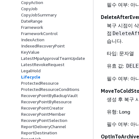
CopyAction
필수 여부: 아
CopyJob
CopyJobSummary
DeleteAfterEve
DateRange
복구 시점이 
Framework
점
DeleteAf
FrameworkControl
IndexAction
습니다.
IndexedRecoveryPoint
KeyValue
타입: 문자열
LatestMpaApprovalTeamUpdate
LatestRevokeRequest
유효 값:
DELE
LegalHold
Lifecycle
필수 여부: 아
ProtectedResource
ProtectedResourceConditions
MoveToColdSto
RecoveryPointByBackupVault
생성 후 복구
RecoveryPointByResource
RecoveryPointCreator
유형: Long
RecoveryPointMember
RecoveryPointSelection
필수 여부: 아
ReportDeliveryChannel
ReportDestination
OptInToArchiv
ReportJob