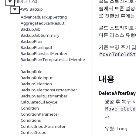
콜드 스토리지로 
데이터 타입
솔에서 보존 설정은
AWS Backup
로 전환된 후에는 
AdvancedBackupSetting
AggregatedScanResult
콜드 스토리지로 
BackupJob
다른 리소스 유형에
BackupJobSummary
BackupPlan
기존 수명 주기 
BackupPlanInput
BackupPlansListMember
MoveToColdSt
BackupPlanTemplatesListMembe
r
BackupRule
내용
BackupRuleInput
BackupSelection
BackupSelectionsListMember
DeleteAfterDay
BackupVaultListMember
생성 후 복구 
CalculatedLifecycle
Condition
MoveToCold
ConditionParameter
다.
Conditions
ControlInputParameter
유형: Long
ControlScope