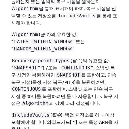
원하는지 또는 임의의 복구 시점을 원하는지
을 통해 표시해야 하며, 복구 시점을 선
Algorithm
택할 수 있는 저장소를
를 통해 표
IncludeVaults
시해야 합니다.
(
필수
)의 유효한 값:
Algorithm
“
” 또는
LATEST_WITHIN_WINDOW
“
”.
RANDOM_WITHIN_WINDOW
(
필수
)의 유효한 값:
Recovery point types
“
” 및/또는 “
”. 스냅샷 복
SNAPSHOT
CONTINUOUS
구 시점만 복원하려면
을 포함하고, 연속
SNAPSHOT
복구 시점(특정 시점 복구/PITR)을 복원하려면
를 포함하며, 스냅샷 또는 연속 복구
CONTINUOUS
시점 중 하나를 복원하려면 둘 다 사용합니다. 복구 시
점은
의 값에 따라 결정됩니다.
Algorithm
(
필수
). 백업 저장소를 하나 이상
IncludeVaults
포함해야 합니다. 와일드카드['*'] 또는 특정 ARN을 사
용합니다.