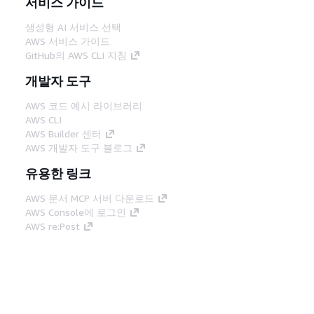
서비스 가이드
생성형 AI 서비스 선택
AWS 서비스 가이드
GitHub의 AWS CLI 지침
개발자 도구
AWS 코드 예시 라이브러리
AWS CLI
AWS Builder 센터
AWS 개발자 도구 블로그
유용한 링크
AWS 문서 MCP 서버 다운로드
AWS Console에 로그인
AWS re:Post
프라이버시
사이트 이용 약관
쿠키 기본 설
정
© 2026, Amazon Web Services, Inc. 또는 계열
사. All rights reserved.