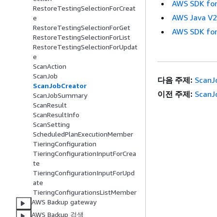
AWS SDK for
RestoreTestingSelectionForCreat
AWS Java V
e
RestoreTestingSelectionForGet
AWS SDK for
RestoreTestingSelectionForList
RestoreTestingSelectionForUpdat
e
ScanAction
ScanJob
다음 주제:
ScanJ
ScanJobCreator
이전 주제:
ScanJ
ScanJobSummary
ScanResult
ScanResultInfo
ScanSetting
ScheduledPlanExecutionMember
TieringConfiguration
TieringConfigurationInputForCrea
te
TieringConfigurationInputForUpd
ate
TieringConfigurationsListMember
AWS Backup gateway
AWS Backup 검색