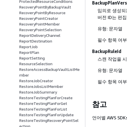
ProtectedResourceConditions
BackupPlanVers
RecoveryPointByBackupVault
임의로 생성되는
RecoveryPointByResource
버전 ID는 편
RecoveryPointCreator
RecoveryPointMember
유형: 문자열
RecoveryPointSelection
ReportDeliveryChannel
필수 항목 여부
ReportDestination
ReportJob
BackupRuleId
ReportPlan
ReportSetting
스캔 작업을 
ResourceSelection
RestoreAccessBackupVaultListMe
유형: 문자열
mber
RestoreJobCreator
필수 항목 여부
RestoreJobsListMember
RestoreJobSummary
RestoreTestingPlanForCreate
참고
RestoreTestingPlanForGet
RestoreTestingPlanForList
RestoreTestingPlanForUpdate
언어별 AWS SDK
RestoreTestingRecoveryPointSel
ection