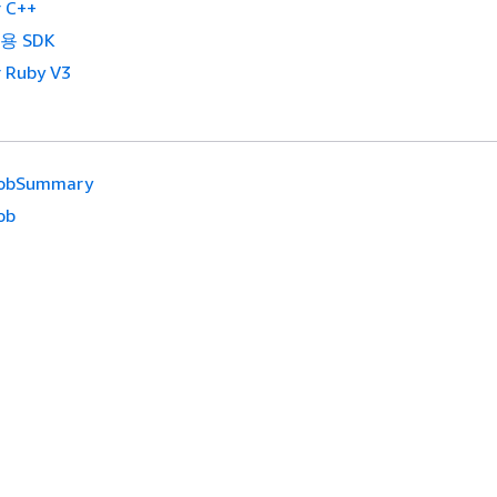
 C++
2용 SDK
 Ruby V3
obSummary
ob