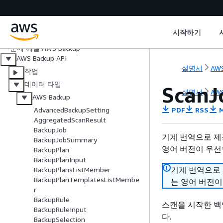
Network
보안
할당량
시작하기
모니터링 AWS Backup
문제 해결 AWS Backup
AWS Backup API
설명서
AWS
작업
데이터 타입
ScanJ
설명서
AWS
AWS Backup
PDF
RSS
M
AdvancedBackupSetting
AggregatedScanResult
BackupJob
기계 번역으로 제
BackupJobSummary
영어 버전이 우선
BackupPlan
BackupPlanInput
기계 번역으로
BackupPlansListMember
BackupPlanTemplatesListMembe
는 영어 버전이
r
BackupRule
스캔을 시작한 백
BackupRuleInput
다.
BackupSelection