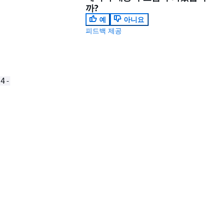
까?
예
아니요
피드백 제공
74-