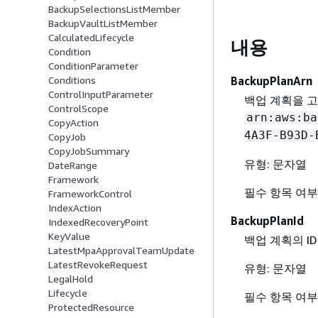
BackupSelectionsListMember
BackupVaultListMember
CalculatedLifecycle
내용
Condition
ConditionParameter
BackupPlanArn
Conditions
ControlInputParameter
백업 계획을 고유
ControlScope
arn:aws:ba
CopyAction
4A3F-B93D-
CopyJob
CopyJobSummary
유형: 문자열
DateRange
Framework
필수 항목 여부
FrameworkControl
IndexAction
BackupPlanId
IndexedRecoveryPoint
KeyValue
백업 계획의 I
LatestMpaApprovalTeamUpdate
LatestRevokeRequest
유형: 문자열
LegalHold
Lifecycle
필수 항목 여부
ProtectedResource