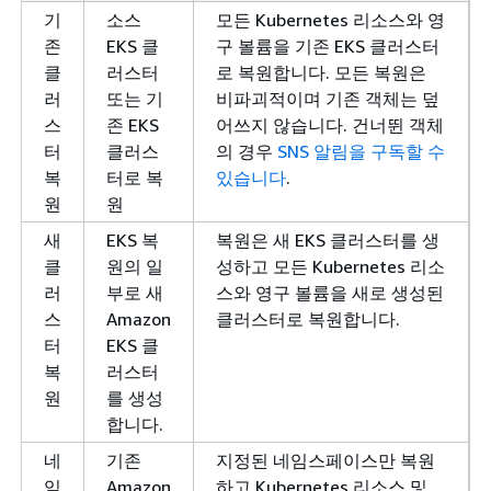
기
소스
모든 Kubernetes 리소스와 영
존
EKS 클
구 볼륨을 기존 EKS 클러스터
클
러스터
로 복원합니다. 모든 복원은
러
또는 기
비파괴적이며 기존 객체는 덮
스
존 EKS
어쓰지 않습니다. 건너뛴 객체
터
클러스
의 경우
SNS 알림을 구독할 수
복
터로 복
있습니다
.
원
원
새
EKS 복
복원은 새 EKS 클러스터를 생
클
원의 일
성하고 모든 Kubernetes 리소
러
부로 새
스와 영구 볼륨을 새로 생성된
스
Amazon
클러스터로 복원합니다.
터
EKS 클
복
러스터
원
를 생성
합니다.
네
기존
지정된 네임스페이스만 복원
임
Amazon
하고 Kubernetes 리소스 및