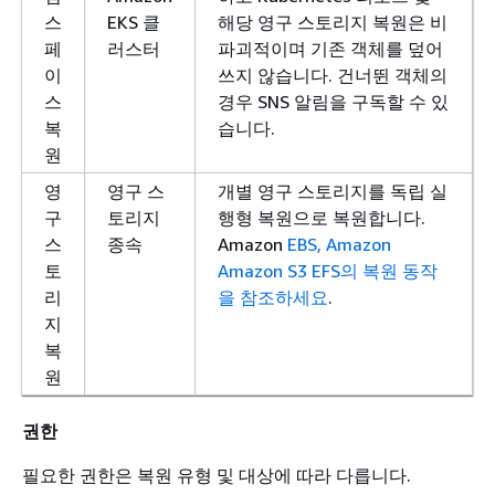
스
EKS 클
해당 영구 스토리지 복원은 비
페
러스터
파괴적이며 기존 객체를 덮어
이
쓰지 않습니다. 건너뛴 객체의
스
경우 SNS 알림을 구독할 수 있
복
습니다.
원
영
영구 스
개별 영구 스토리지를 독립 실
구
토리지
행형 복원으로 복원합니다.
스
종속
Amazon
EBS, Amazon
토
Amazon S3
EFS의 복원 동작
리
을 참조하세요
.
지
복
원
권한
필요한 권한은 복원 유형 및 대상에 따라 다릅니다.