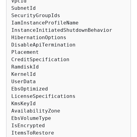
VpcId

SubnetId

SecurityGroupIds

IamInstanceProfileName

InstanceInitiatedShutdownBehavior

HibernationOptions

DisableApiTermination

Placement

CreditSpecification

RamdiskId

KernelId

UserData

EbsOptimized

LicenseSpecifications

KmsKeyId

AvailabilityZone

EbsVolumeType

IsEncrypted

ItemsToRestore
