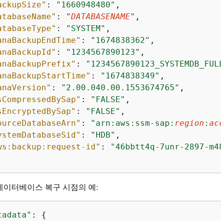
ackupSize"
: 
"1660948480"
, 

atabaseName"
: 
"
DATABASENAME
"
,

atabaseType"
: 
"SYSTEM"
,

anaBackupEndTime"
: 
"1674838362"
,

anaBackupId"
: 
"1234567890123"
,

anaBackupPrefix"
: 
"1234567890123_SYSTEMDB_FUL
anaBackupStartTime"
: 
"1674838349"
,

anaVersion"
: 
"2.00.040.00.1553674765"
,

sCompressedBySap"
: 
"FALSE"
,

sEncryptedBySap"
: 
"FALSE"
,

ourceDatabaseArn"
: 
"arn:aws:ssm-sap:
region
:
ac
ystemDatabaseSid"
: 
"HDB"
,

ws:backup:request-id"
: 
"46bbtt4q-7unr-2897-m4
A 데이터베이스 복구 시점의 예:
tadata"
: 
{