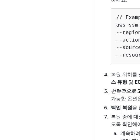
// Examp
aws ssm
--regio
--actio
--sourc
--resou
복원 위치를
스 유형
및
E
선택적으로
가능한 옵션은
백업 복원
을
복원 중에 대
도록 확인해야
계속하려