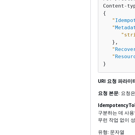
{
"
Idempo
"
Metada
"str
   },

"
Recove
"
Resour
}
URI 요청 파라미
요청 본문
: 요청
IdempotencyTo
구분하는 데 사용
무런 작업 없이 
유형: 문자열