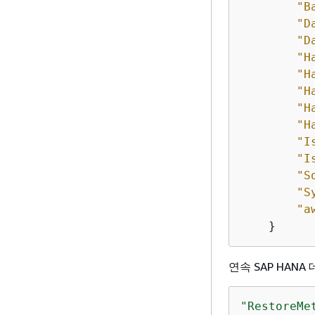
"B
"D
"D
"H
"H
"H
"H
"H
"I
"I
"S
"S
"a
    }
연속 SAP HAN
"RestoreMe