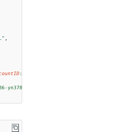
L"
,

countID
:HANA/
applicationID
/DB/
DATABASENAME
"
,

86-yn378k2mrw9c"