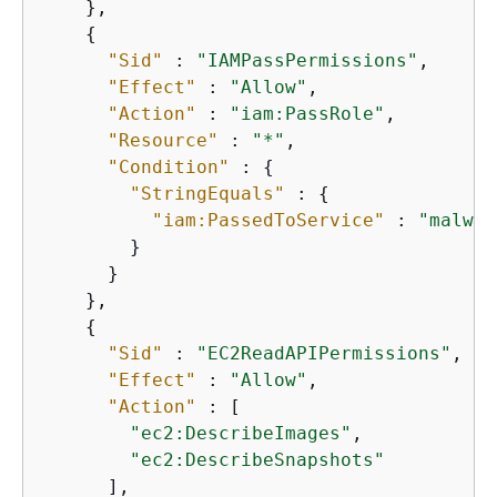
    },

{
"Sid"
 : 
"IAMPassPermissions"
,

"Effect"
 : 
"Allow"
,

"Action"
 : 
"iam:PassRole"
,

"Resource"
 : 
"*"
,

"Condition"
 : 
{
"StringEquals"
 : 
{
"iam:PassedToService"
 : 
"malwar
        }

      }

    },

{
"Sid"
 : 
"EC2ReadAPIPermissions"
,

"Effect"
 : 
"Allow"
,

"Action"
 : [

"ec2:DescribeImages"
,

"ec2:DescribeSnapshots"
      ],
