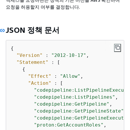
요청을 허용할지 여부를 결정합니다.
JSON 정책 문서
{
"Version"
 : 
"2012-10-17"
,

"Statement"
 : [

{
"Effect"
 : 
"Allow"
,

"Action"
 : [

"codepipeline:ListPipelineExecuti
"codepipeline:ListPipelines"
,

"codepipeline:GetPipeline"
,

"codepipeline:GetPipelineState"
,

"codepipeline:GetPipelineExecutio
"proton:GetAccountRoles"
,
