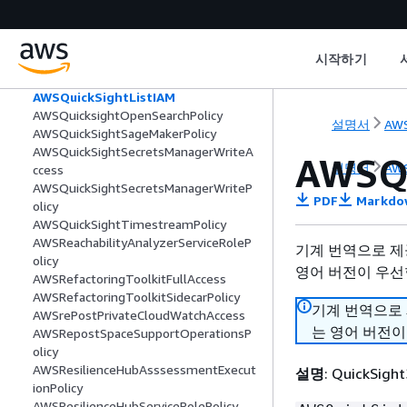
AWSQuicksightAthenaAccess
AWSQuickSightDescribeRDS
AWSQuickSightDescribeRedshift
시작하기
AWSQuickSightElasticsearchPolicy
AWSQuickSightIoTAnalyticsAccess
AWSQuickSightListIAM
AWSQuicksightOpenSearchPolicy
설명서
AWS
AWSQuickSightSageMakerPolicy
AWSQuickSightSecretsManagerWriteA
AWSQu
설명서
AWS
ccess
AWSQuickSightSecretsManagerWriteP
PDF
Markdo
olicy
AWSQuickSightTimestreamPolicy
AWSReachabilityAnalyzerServiceRoleP
기계 번역으로 제
olicy
영어 버전이 우선
AWSRefactoringToolkitFullAccess
AWSRefactoringToolkitSidecarPolicy
기계 번역으로
AWSrePostPrivateCloudWatchAccess
는 영어 버전이
AWSRepostSpaceSupportOperationsP
olicy
AWSResilienceHubAsssessmentExecut
설명
: QuickS
ionPolicy
AWSResilienceHubServiceRolePolicy