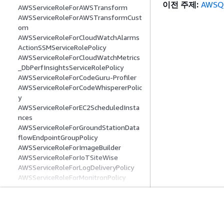
이전 주제:
AWSQu
AWSServiceRoleForAWSTransform
AWSServiceRoleForAWSTransformCust
om
AWSServiceRoleForCloudWatchAlarms
ActionSSMServiceRolePolicy
AWSServiceRoleForCloudWatchMetrics
_DbPerfInsightsServiceRolePolicy
AWSServiceRoleForCodeGuru-Profiler
AWSServiceRoleForCodeWhispererPolic
y
AWSServiceRoleForEC2ScheduledInsta
nces
AWSServiceRoleForGroundStationData
flowEndpointGroupPolicy
AWSServiceRoleForImageBuilder
AWSServiceRoleForIoTSiteWise
AWSServiceRoleForLogDeliveryPolicy
AWSServiceRoleForMonitronPolicy
AWSServiceRoleForNeptuneGraphPolic
y
AWSServiceRoleForPrivateMarketplace
AdminPolicy
시작하기
서비스 가이드