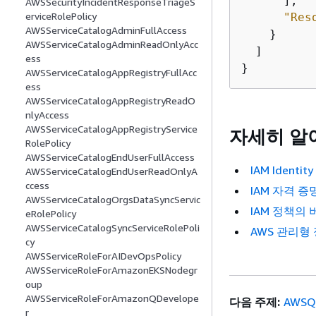
      ],

AWSSecurityIncidentResponseTriageS
erviceRolePolicy
"Res
AWSServiceCatalogAdminFullAccess
    }

AWSServiceCatalogAdminReadOnlyAcc
  ]

ess
}
AWSServiceCatalogAppRegistryFullAcc
ess
AWSServiceCatalogAppRegistryReadO
nlyAccess
AWSServiceCatalogAppRegistryService
자세히 알
RolePolicy
AWSServiceCatalogEndUserFullAccess
IAM Iden
AWSServiceCatalogEndUserReadOnlyA
ccess
IAM 자격 증
AWSServiceCatalogOrgsDataSyncServic
IAM 정책의
eRolePolicy
AWSServiceCatalogSyncServiceRolePoli
AWS 관리형
cy
AWSServiceRoleForAIDevOpsPolicy
AWSServiceRoleForAmazonEKSNodegr
oup
AWSServiceRoleForAmazonQDevelope
다음 주제:
AWSQu
r