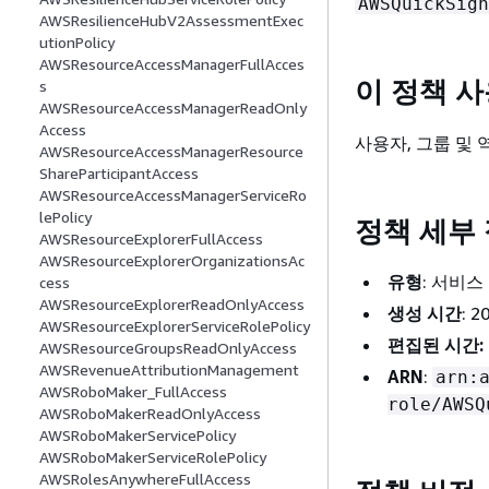
AWSQuickSigh
AWSResilienceHubV2AssessmentExec
utionPolicy
AWSResourceAccessManagerFullAcces
이 정책 
s
AWSResourceAccessManagerReadOnly
Access
사용자, 그룹 및
AWSResourceAccessManagerResource
ShareParticipantAccess
AWSResourceAccessManagerServiceRo
lePolicy
정책 세부
AWSResourceExplorerFullAccess
AWSResourceExplorerOrganizationsAc
유형
: 서비스
cess
AWSResourceExplorerReadOnlyAccess
생성 시간
: 
AWSResourceExplorerServiceRolePolicy
편집된 시간:
AWSResourceGroupsReadOnlyAccess
AWSRevenueAttributionManagement
ARN
:
arn:
AWSRoboMaker_FullAccess
role/AWSQ
AWSRoboMakerReadOnlyAccess
AWSRoboMakerServicePolicy
AWSRoboMakerServiceRolePolicy
AWSRolesAnywhereFullAccess