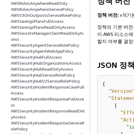
정책 버전
AWSRolesAnywhereReadOnly
AWSRolesAnywhereServicePolicy
정책 버전:
v1(기
AWSS3OnOutpostsServiceRolePolicy
AWSSavingsPlansFullAccess
정책의 기본 버전
AWSSavingsPlansReadOnlyAccess
AWSSecretsManagerClientReadOnlyAc
이 AWS 리소스
cess
할지 여부를 결정
AWSSecurityAgentServiceRolePolicy
AWSSecurityAgentWebAppPolicy
AWSSecurityHubFullAccess
JSON 정
AWSSecurityHubOrganizationsAccess
AWSSecurityHubReadOnlyAccess
AWSSecurityHubServiceRolePolicy
AWSSecurityHubV2ServiceRolePolicy
{
AWSSecurityIncidentResponseCaseFull
"Version
Access
"Stateme
AWSSecurityIncidentResponseFullAcce
ss
{
AWSSecurityIncidentResponseReadOnl
"Eff
yAccess
"Act
AWSSecurityIncidentResponseServiceR
"i
olePolicy