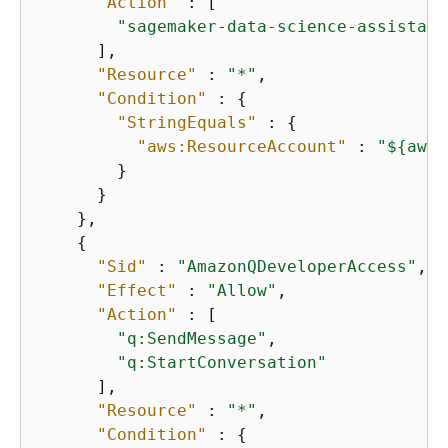
"Action"
 : [

"sagemaker-data-science-assistant
      ],

"Resource"
 : 
"*"
,

"Condition"
 : 
{
"StringEquals"
 : 
{
"aws:ResourceAccount"
 : 
"$
{
aws:
        }

      }

    },

{
"Sid"
 : 
"AmazonQDeveloperAccess"
,

"Effect"
 : 
"Allow"
,

"Action"
 : [

"q:SendMessage"
,

"q:StartConversation"
      ],

"Resource"
 : 
"*"
,

"Condition"
 : 
{