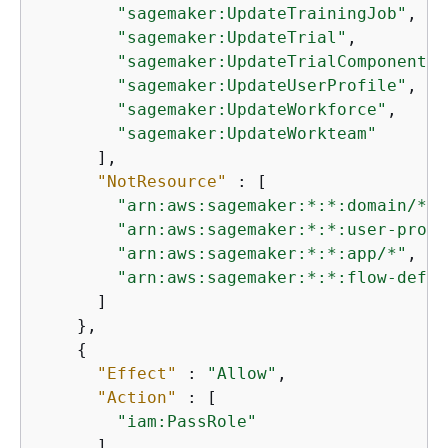
"sagemaker:UpdateTrainingJob"
,

"sagemaker:UpdateTrial"
,

"sagemaker:UpdateTrialComponent"
,

"sagemaker:UpdateUserProfile"
,

"sagemaker:UpdateWorkforce"
,

"sagemaker:UpdateWorkteam"
      ],

"NotResource"
 : [

"arn:aws:sagemaker:*:*:domain/*"
,

"arn:aws:sagemaker:*:*:user-profi
"arn:aws:sagemaker:*:*:app/*"
,

"arn:aws:sagemaker:*:*:flow-defin
      ]

    },

{
"Effect"
 : 
"Allow"
,

"Action"
 : [

"iam:PassRole"
      ],
