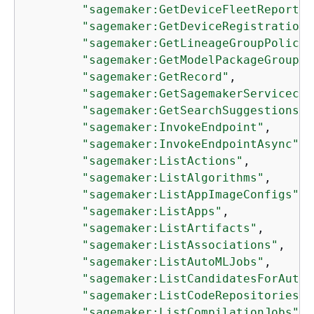
"sagemaker:GetDeviceFleetReport"
,

"sagemaker:GetDeviceRegistration"
"sagemaker:GetLineageGroupPolicy"
"sagemaker:GetModelPackageGroupPo
"sagemaker:GetRecord"
,

"sagemaker:GetSagemakerServicecat
"sagemaker:GetSearchSuggestions"
,

"sagemaker:InvokeEndpoint"
,

"sagemaker:InvokeEndpointAsync"
,

"sagemaker:ListActions"
,

"sagemaker:ListAlgorithms"
,

"sagemaker:ListAppImageConfigs"
,

"sagemaker:ListApps"
,

"sagemaker:ListArtifacts"
,

"sagemaker:ListAssociations"
,

"sagemaker:ListAutoMLJobs"
,

"sagemaker:ListCandidatesForAutoM
"sagemaker:ListCodeRepositories"
,

"sagemaker:ListCompilationJobs"
,
