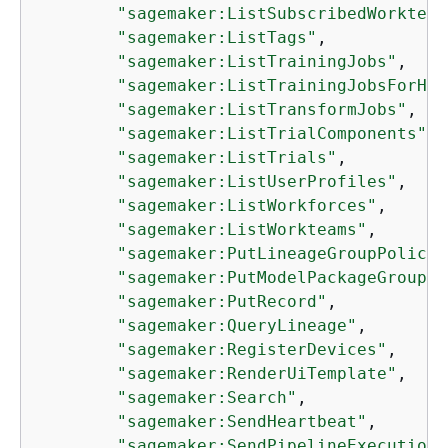
"sagemaker:ListSubscribedWorkteam
"sagemaker:ListTags"
,

"sagemaker:ListTrainingJobs"
,

"sagemaker:ListTrainingJobsForHyp
"sagemaker:ListTransformJobs"
,

"sagemaker:ListTrialComponents"
,

"sagemaker:ListTrials"
,

"sagemaker:ListUserProfiles"
,

"sagemaker:ListWorkforces"
,

"sagemaker:ListWorkteams"
,

"sagemaker:PutLineageGroupPolicy"
"sagemaker:PutModelPackageGroupPo
"sagemaker:PutRecord"
,

"sagemaker:QueryLineage"
,

"sagemaker:RegisterDevices"
,

"sagemaker:RenderUiTemplate"
,

"sagemaker:Search"
,

"sagemaker:SendHeartbeat"
,

"sagemaker:SendPipelineExecutionS