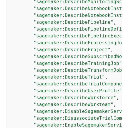
"sagemaker:DescribeMonitoringSche
"sagemaker:DescribeNotebookInstan
"sagemaker:DescribeNotebookInstan
"sagemaker:DescribePipeline"
,

"sagemaker:DescribePipelineDefini
"sagemaker:DescribePipelineExecut
"sagemaker:DescribeProcessingJob"
"sagemaker:DescribeProject"
,

"sagemaker:DescribeSubscribedWork
"sagemaker:DescribeTrainingJob"
,

"sagemaker:DescribeTransformJob"
,

"sagemaker:DescribeTrial"
,

"sagemaker:DescribeTrialComponent
"sagemaker:DescribeUserProfile"
,

"sagemaker:DescribeWorkforce"
,

"sagemaker:DescribeWorkteam"
,

"sagemaker:DisableSagemakerServic
"sagemaker:DisassociateTrialCompo
"sagemaker:EnableSagemakerService