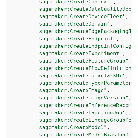
"sagemaker:CreateContext"
,

"sagemaker:CreateDataQualityJobDe
"sagemaker:CreateDeviceFleet"
,

"sagemaker:CreateDomain"
,

"sagemaker:CreateEdgePackagingJob
"sagemaker:CreateEndpoint"
,

"sagemaker:CreateEndpointConfig"
,

"sagemaker:CreateExperiment"
,

"sagemaker:CreateFeatureGroup"
,

"sagemaker:CreateFlowDefinition"
,

"sagemaker:CreateHumanTaskUi"
,

"sagemaker:CreateHyperParameterTu
"sagemaker:CreateImage"
,

"sagemaker:CreateImageVersion"
,

"sagemaker:CreateInferenceRecomme
"sagemaker:CreateLabelingJob"
,

"sagemaker:CreateLineageGroupPoli
"sagemaker:CreateModel"
,

"sagemaker:CreateModelBiasJobDefi