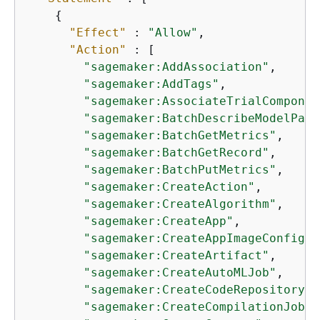
{
"Effect"
 : 
"Allow"
,

"Action"
 : [

"sagemaker:AddAssociation"
,

"sagemaker:AddTags"
,

"sagemaker:AssociateTrialComponen
"sagemaker:BatchDescribeModelPack
"sagemaker:BatchGetMetrics"
,

"sagemaker:BatchGetRecord"
,

"sagemaker:BatchPutMetrics"
,

"sagemaker:CreateAction"
,

"sagemaker:CreateAlgorithm"
,

"sagemaker:CreateApp"
,

"sagemaker:CreateAppImageConfig"
,

"sagemaker:CreateArtifact"
,

"sagemaker:CreateAutoMLJob"
,

"sagemaker:CreateCodeRepository"
,

"sagemaker:CreateCompilationJob"
,
