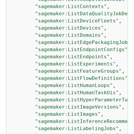
"sagemaker:ListContexts"
,

"sagemaker:ListDataQualityJobDefi
"sagemaker:ListDeviceFleets"
,

"sagemaker:ListDevices"
,

"sagemaker:ListDomains"
,

"sagemaker:ListEdgePackagingJobs"
"sagemaker:ListEndpointConfigs"
,

"sagemaker:ListEndpoints"
,

"sagemaker:ListExperiments"
,

"sagemaker:ListFeatureGroups"
,

"sagemaker:ListFlowDefinitions"
,

"sagemaker:ListHumanLoops"
,

"sagemaker:ListHumanTaskUis"
,

"sagemaker:ListHyperParameterTuni
"sagemaker:ListImageVersions"
,

"sagemaker:ListImages"
,

"sagemaker:ListInferenceRecommend
"sagemaker:ListLabelingJobs"
,
