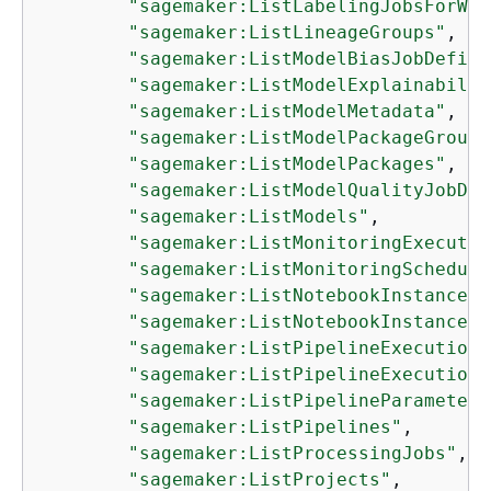
"sagemaker:ListLabelingJobsForWor
"sagemaker:ListLineageGroups"
,

"sagemaker:ListModelBiasJobDefini
"sagemaker:ListModelExplainabilit
"sagemaker:ListModelMetadata"
,

"sagemaker:ListModelPackageGroups
"sagemaker:ListModelPackages"
,

"sagemaker:ListModelQualityJobDef
"sagemaker:ListModels"
,

"sagemaker:ListMonitoringExecutio
"sagemaker:ListMonitoringSchedule
"sagemaker:ListNotebookInstanceLi
"sagemaker:ListNotebookInstances"
"sagemaker:ListPipelineExecutionS
"sagemaker:ListPipelineExecutions
"sagemaker:ListPipelineParameters
"sagemaker:ListPipelines"
,

"sagemaker:ListProcessingJobs"
,

"sagemaker:ListProjects"
,
