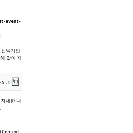
ut-event-
-
키 선택기인
대해 값이 지
-store arn:aws:cloudtrail:
us-east-2
:
111122223
 자세한 내
.
tContext