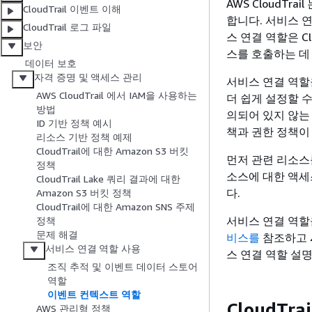
AWS CloudTrail 
CloudTrail 이벤트 이해
합니다. 서비스 연
CloudTrail 로그 파일
스 연결 역할은 C
보안
스를 호출하는 데
데이터 보호
자격 증명 및 액세스 관리
서비스 연결 역할을
AWS CloudTrail 에서 IAM을 사용하는
더 쉽게 설정할 수
방법
의되어 있지 않는 
ID 기반 정책 예시
책과 권한 정책이 
리소스 기반 정책 예제
CloudTrail에 대한 Amazon S3 버킷
먼저 관련 리소스
정책
소스에 대한 액세스
CloudTrail Lake 쿼리 결과에 대한
다.
Amazon S3 버킷 정책
CloudTrail에 대한 Amazon SNS 주제
서비스 연결 역할
정책
문제 해결
비스를
참조하고
서비스 연결 역할 사용
스 연결 역할 설
조직 추적 및 이벤트 데이터 스토어
역할
이벤트 컨텍스트 역할
CloudT
AWS 관리형 정책