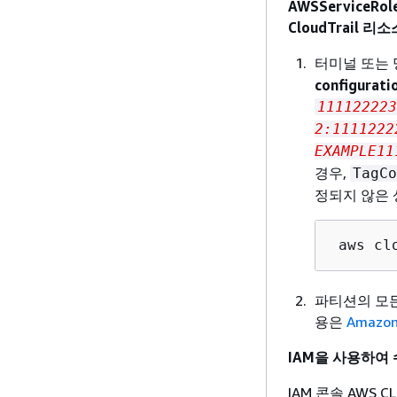
AWSServiceRo
CloudTrail 
터미널 또는
configurati
111122223
2:1111222
EXAMPLE11
경우,
TagCo
정되지 않은
 aws cl
파티션의 모든
용은
Amaz
IAM을 사용하여
IAM 콘솔 AWS CL