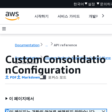
한국어
설정
문의하
시작하기
서비스 가이드
개발자 도구
Documentation
...
API reference
CustomConsolidatio
Documentation
Amazon Bedrock AgentCore Control Plane
API reference
nConfiguration
PDF
Markdown
포커스 모드
이 페이지에서
이 페이지는 귀하의 언어로 번역되지 않았습니다.