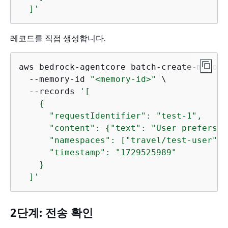
  ]'
레코드를 직접 생성합니다.
aws bedrock-agentcore batch-create-memory
  --memory-id 
"<memory-id>"
 \

  --records 
'[

{
      "requestIdentifier": "test-1",

      "content": 
{
"text": "User prefers w
      "namespaces": ["travel/test-user"],

      "timestamp": "1729525989"

    }

  ]'
2단계: 전송 확인