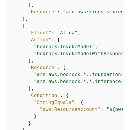
      ],

"Resource"
: 
"arn:aws:kinesis:<regio
    },

{
"Effect"
: 
"Allow"
,

"Action"
: [

"bedrock:InvokeModel"
,

"bedrock:InvokeModelWithResponseS
      ],

"Resource"
: [

"arn:aws:bedrock:*::foundation-mo
"arn:aws:bedrock:*:*:inference-pr
      ],

"Condition"
: 
{
"StringEquals"
: 
{
"aws:ResourceAccount"
: 
"$
{
aws:P
        }

      }
