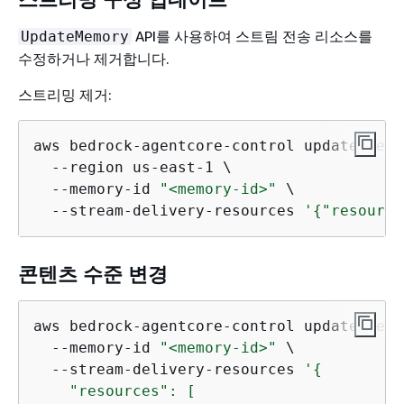
API를 사용하여 스트림 전송 리소스를
UpdateMemory
수정하거나 제거합니다.
스트리밍 제거:
aws bedrock-agentcore-control update-memor
  --region us-east-1 \

  --memory-id 
"<memory-id>"
 \

  --stream-delivery-resources 
'
{
"resource
콘텐츠 수준 변경
aws bedrock-agentcore-control update-memor
  --memory-id 
"<memory-id>"
 \

  --stream-delivery-resources 
'
{
    "resources": [
