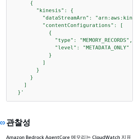
{
        "kinesis": 
{
          "dataStreamArn": "arn:aws:kines
          "contentConfigurations": [

{
              "type": "MEMORY_RECORDS",

              "level": "METADATA_ONLY"

            }

          ]

        }

      }

    ]

  }'
관찰성
Amazon Bedrock AgentCore 메모리는 CloudWatch 지표