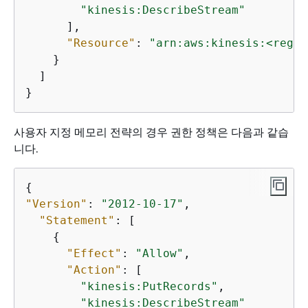
"kinesis:DescribeStream"
      ],

"Resource"
: 
"arn:aws:kinesis:<regio
    }

  ]

}
사용자 지정 메모리 전략의 경우 권한 정책은 다음과 같습
니다.
{
"Version"
: 
"2012-10-17"
,

"Statement"
: [

{
"Effect"
: 
"Allow"
,

"Action"
: [

"kinesis:PutRecords"
,

"kinesis:DescribeStream"