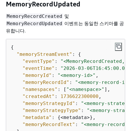
MemoryRecordUpdated
및
MemoryRecordCreated
이벤트는 동일한 스키마를 공
MemoryRecordUpdated
유합니다.
{
"memoryStreamEvent"
: 
{
"eventType"
: 
"<MemoryRecordCreated, M
"eventTime"
: 
"2026-03-06T16:45:00.000
"memoryId"
: 
"<memory-id>"
,

"memoryRecordId"
: 
"<memory-record-id>
"namespaces"
: [
"<namespace>"
],

"createdAt"
: 
1736622300000
,

"memoryStrategyId"
: 
"<memory-strategy
"memoryStrategyType"
: 
"<memory-strate
"metadata"
: 
{
<metadata>},

"memoryRecordText"
: 
"<memory-record-t