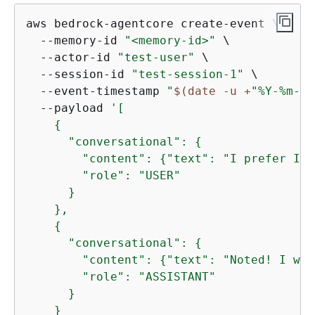
aws bedrock-agentcore create-event \

  --memory-id 
"<memory-id>"
 \

  --actor-id 
"test-user"
 \

  --session-id 
"test-session-1"
 \

  --event-timestamp 
"
$(date -u +
"%Y-%m-%d
  --payload 
'[

{
      "conversational": 
{
        "content": 
{
"text": "I prefer Ita
        "role": "USER"

      }

    },

{
      "conversational": 
{
        "content": 
{
"text": "Noted! I wil
        "role": "ASSISTANT"

      }

    }
