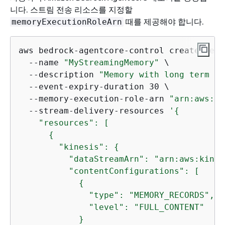
니다. 스트림 전송 리소스를 지정할
때를 제공해야 합니다.
memoryExecutionRoleArn
aws bedrock-agentcore-control create-memor
  --name 
"MyStreamingMemory"
 \

  --description 
"Memory with long term me
  --event-expiry-duration 30 \

  --memory-execution-role-arn 
"arn:aws:ia
  --stream-delivery-resources 
'
{
    "resources": [

{
        "kinesis": 
{
          "dataStreamArn": "arn:aws:kines
          "contentConfigurations": [

{
              "type": "MEMORY_RECORDS",

              "level": "FULL_CONTENT"

            }
