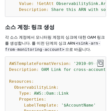
Value:
!GetAtt
ObservabilitySink.Arn
Description:
Share
this
ARN
with
sour
소스 계정: 링크 생성
각 소스 계정에서 모니터링 계정의 싱크에 대한 OAM 링크
를 생성합니다. 를 이전 단계의 싱크 ARN
<sink-arn-
으로 바꿉니다.
from-monitoring-account>
AWSTemplateFormatVersion:
'2010-09-09'
Description:
OAM
Link
for
cross-account
A
Resources:
ObservabilityLink:
Type:
AWS::Oam::Link
Properties:
LabelTemplate:
'$AccountName'