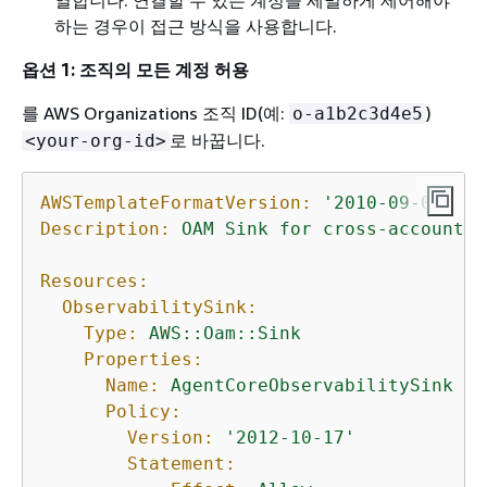
열합니다. 연결할 수 있는 계정을 세밀하게 제어해야
하는 경우이 접근 방식을 사용합니다.
옵션 1: 조직의 모든 계정 허용
를 AWS Organizations 조직 ID(예:
)
o-a1b2c3d4e5
로 바꿉니다.
<your-org-id>
AWSTemplateFormatVersion:
'2010-09-09'
Description:
OAM
Sink
for
cross-account
A
Resources:
ObservabilitySink:
Type:
AWS::Oam::Sink
Properties:
Name:
AgentCoreObservabilitySink
Policy:
Version:
'2012-10-17'
Statement: