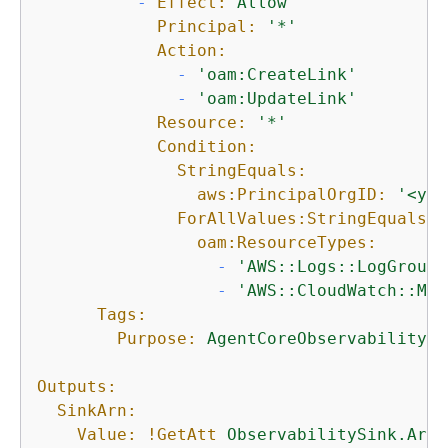
-
Effect:
Allow
Principal:
'*'
Action:
-
'oam:CreateLink'
-
'oam:UpdateLink'
Resource:
'*'
Condition:
StringEquals:
aws:PrincipalOrgID:
'<you
ForAllValues:StringEquals:
oam:ResourceTypes:
-
'AWS::Logs::LogGroup'
-
'AWS::CloudWatch::Met
Tags:
Purpose:
AgentCoreObservability
Outputs:
SinkArn:
Value:
!GetAtt
ObservabilitySink.Arn