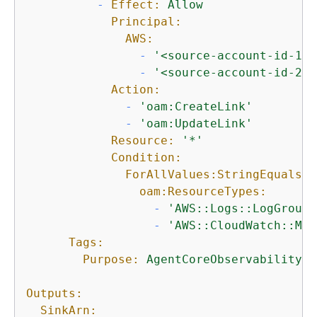
-
Effect:
Allow
Principal:
AWS:
-
'<source-account-id-1>'
-
'<source-account-id-2>'
Action:
-
'oam:CreateLink'
-
'oam:UpdateLink'
Resource:
'*'
Condition:
ForAllValues:StringEquals:
oam:ResourceTypes:
-
'AWS::Logs::LogGroup'
-
'AWS::CloudWatch::Met
Tags:
Purpose:
AgentCoreObservability
Outputs:
SinkArn: