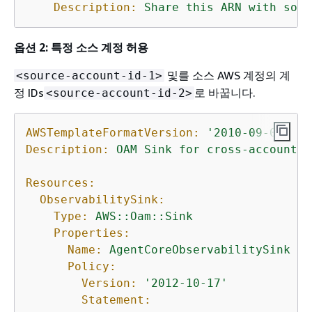
Description:
Share
this
ARN
with
sour
옵션 2: 특정 소스 계정 허용
및를 소스 AWS 계정의 계
<source-account-id-1>
정 IDs
로 바꿉니다.
<source-account-id-2>
AWSTemplateFormatVersion:
'2010-09-09'
Description:
OAM
Sink
for
cross-account
A
Resources:
ObservabilitySink:
Type:
AWS::Oam::Sink
Properties:
Name:
AgentCoreObservabilitySink
Policy:
Version:
'2012-10-17'
Statement: