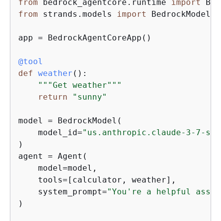
from
 bedrock_agentcore.runtime 
import
from
 strands.models 
import
 BedrockModel

app = BedrockAgentCoreApp()

@tool
def
weather
():
"""Get weather"""
return
"sunny"
model = BedrockModel(

    model_id=
"us.anthropic.claude-3-7-son
)

agent = Agent(

    model=model,

    tools=[calculator, weather],

    system_prompt=
"You're a helpful assis
)
