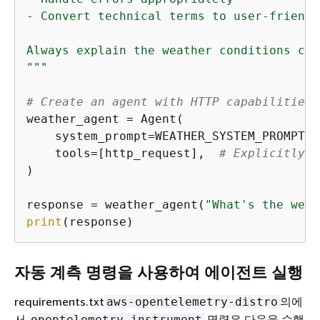
- Convert technical terms to user-friendl
Always explain the weather conditions cle
"""
# Create an agent with HTTP capabilities
weather_agent = Agent(

    system_prompt=WEATHER_SYSTEM_PROMPT,

    tools=[http_request],  
# Explicitly e
)

response = weather_agent(
"What's the weat
print
(response)
자동 계측 명령을 사용하여 에이전트 실행
requirements.txt
의에
aws-opentelemetry-distro
서
명령은 다음을 수행
opentelemetry-instrument