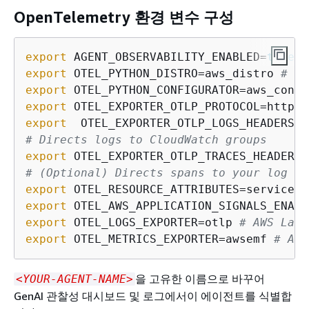
OpenTelemetry 환경 변수 구성
export
 AGENT_OBSERVABILITY_ENABLED=
true
#
export
 OTEL_PYTHON_DISTRO=aws_distro 
# Us
export
 OTEL_PYTHON_CONFIGURATOR=aws_confi
export
 OTEL_EXPORTER_OTLP_PROTOCOL=http/p
export
# Directs logs to CloudWatch groups
export
# (Optional) Directs spans to your log gr
export
 OTEL_RESOURCE_ATTRIBUTES=service.n
export
 OTEL_AWS_APPLICATION_SIGNALS_ENABL
export
 OTEL_LOGS_EXPORTER=otlp 
# AWS Lamb
export
 OTEL_METRICS_EXPORTER=awsemf 
# AWS
을 고유한 이름으로 바꾸어
<YOUR-AGENT-NAME>
GenAI 관찰성 대시보드 및 로그에서이 에이전트를 식별합