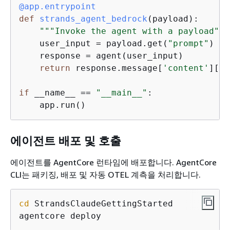
@app.entrypoint
def
strands_agent_bedrock
(
payload
):
"""Invoke the agent with a payload"""
    user_input = payload.get(
"prompt"
)

    response = agent(user_input)

return
 response.message[
'content'
][
0
]
if
 __name__ == 
"__main__"
:

    app.run()
에이전트 배포 및 호출
에이전트를 AgentCore 런타임에 배포합니다. AgentCore
CLI는 패키징, 배포 및 자동 OTEL 계측을 처리합니다.
cd
 StrandsClaudeGettingStarted

agentcore deploy