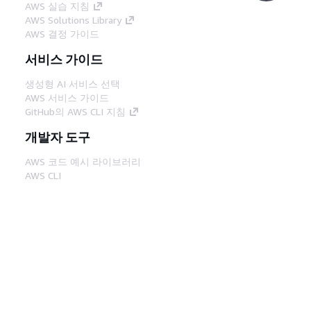
AWS 실습 지침
AWS Solutions Library
AWS 결정 가이드
서비스 가이드
생성형 AI 서비스 선택
AWS 서비스 가이드
GitHub의 AWS CLI 지침
개발자 도구
AWS 코드 예시 라이브러리
AWS CLI
AWS Builder 센터
AWS 개발자 도구 블로그
유용한 링크
AWS 문서 MCP 서버 다운로드
AWS Console에 로그인
AWS re:Post