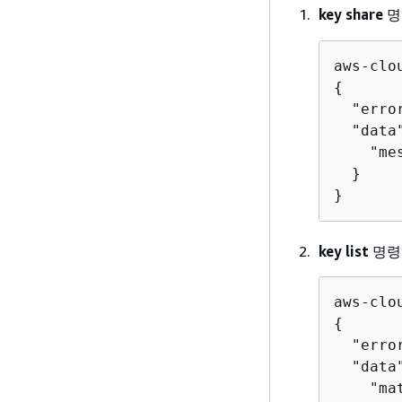
key share
명
aws-clo
{
  "error
  "data
    "me
  }

}
key list
명령
aws-clo
{
  "error
  "data
    "ma