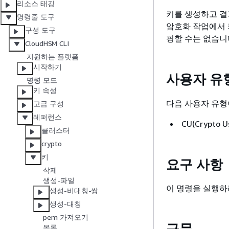
리소스 태깅
키를 생성하고 결
명령줄 도구
암호화 작업에서 키
구성 도구
핑할 수는 없습니
CloudHSM CLI
지원하는 플랫폼
시작하기
사용자 유
명령 모드
키 속성
다음 사용자 유형
고급 구성
레퍼런스
CU(Crypto U
클러스터
crypto
키
요구 사항
삭제
생성-파일
이 명령을 실행하
생성-비대칭-쌍
생성-대칭
pem 가져오기
구문
목록