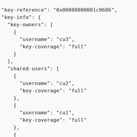
 "key-reference": "0x00000000001c0686",

 "key-info": 
{
   "key-owners": [

{
       "username": "cu3",

       "key-coverage": "full"

    }

  ],

   "shared-users": [

{
       "username": "cu2",

       "key-coverage": "full"

    },

{
       "username": "cu1",

       "key-coverage": "full"

    },

{