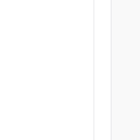
       
       
        
       
       
        
       
       
        
       
       
        
       
       