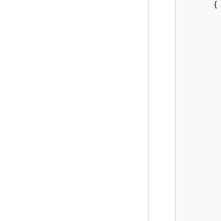
{
       
       
       
       
       
        
        
       
       
       
        
       
       
        