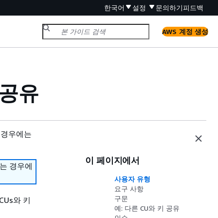
한국어
설정
문의하기
피드백
AWS 계정 생성
 공유
 경우에는
이 페이지에서
하는 경우에
사용자 유형
요구 사항
구문
CUs와 키
예: 다른 CU와 키 공유
인수