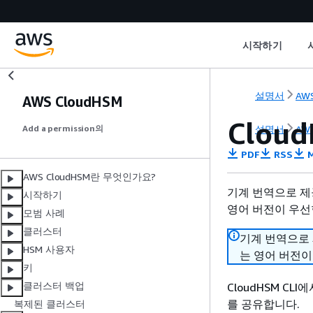
시작하기
설명서
AWS
AWS CloudHSM
Clou
설명서
AWS
Add a permission의
PDF
RSS
M
AWS CloudHSM란 무엇인가요?
기계 번역으로 제
시작하기
영어 버전이 우선
모범 사례
클러스터
기계 번역으로
HSM 사용자
는 영어 버전이
키
클러스터 백업
CloudHSM CLI
를 공유합니다.
복제된 클러스터