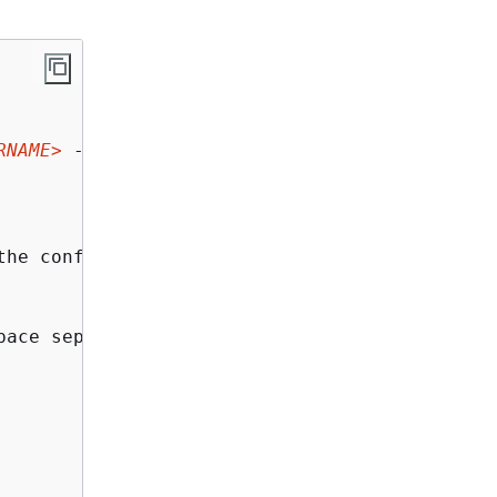
RNAME>
 --role 
<ROLE>
the config file to run the operation against.
pace separated list of key attributes in the 