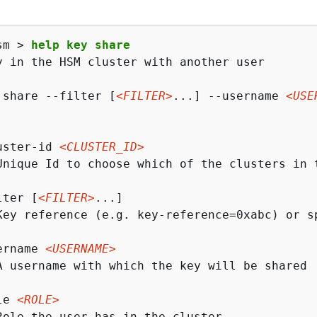
sm > 
help key share
y in the HSM cluster with another user

 share --filter [
<FILTER>
...] --username 
<USE
uster-id 
<CLUSTER_ID>
Unique Id to choose which of the clusters in 
lter [
<FILTER>
...]

Key reference (e.g. key-reference=0xabc) or s
ername 
<USERNAME>
A username with which the key will be shared

le 
<ROLE>
Role the user has in the cluster
