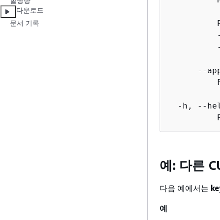
할당량
다운로드
          P
문서 기록
          
          
      --ap
          
  -h, --hel
          
예: 다른 
다음 예에서는
ke
예