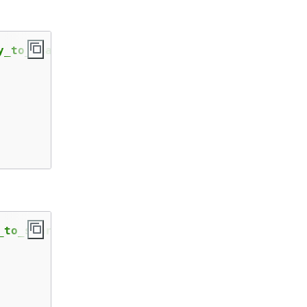
y_to_share" attr.class=private-key --username
_to_share" attr.class=private-key --verbose