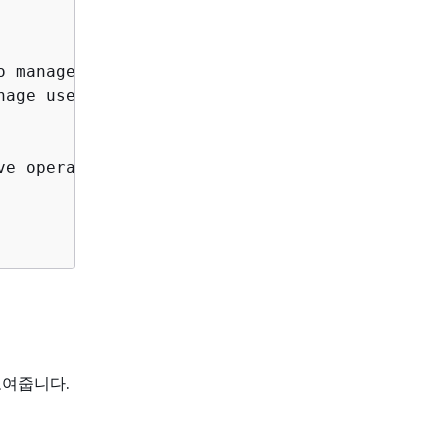
 manage and use keys

age user accounts

e operation

보여줍니다.