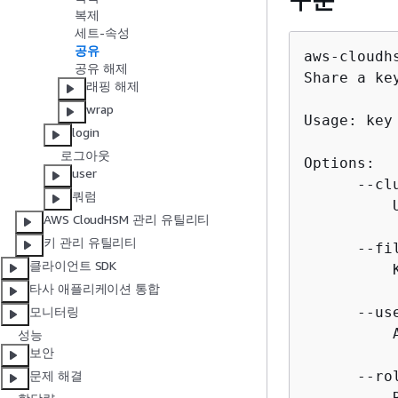
복제
세트-속성
공유
aws-cloudh
공유 해제
Share a ke
래핑 해제
wrap
Usage: key
login
로그아웃
Options:

user
      --cl
쿼럼
          
AWS CloudHSM 관리 유틸리티
키 관리 유틸리티
      --fi
클라이언트 SDK
          
타사 애플리케이션 통합
      --us
모니터링
          
성능
보안
      --ro
문제 해결
          