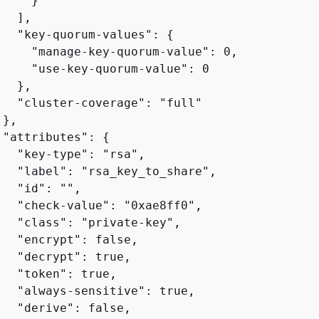
    }

  ],

   "key-quorum-values": 
{
     "manage-key-quorum-value": 0,

     "use-key-quorum-value": 0

  },

   "cluster-coverage": "full"

},

 "attributes": 
{
   "key-type": "rsa",

   "label": "rsa_key_to_share",

  "id": "",

   "check-value": "0xae8ff0",

   "class": "private-key",

   "encrypt": false,

   "decrypt": true,

   "token": true,

   "always-sensitive": true,

   "derive": false,
