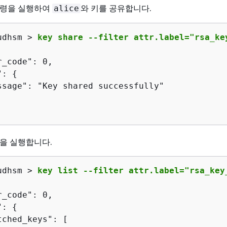
령을 실행하여
와 키를 공유합니다.
alice
udhsm > 
key share --filter attr.label="rsa_ke
_code": 0,

": 
{
ssage": "Key shared successfully"

을 실행합니다.
udhsm > 
key list --filter attr.label="rsa_key
_code": 0,

": 
{
tched_keys": [
