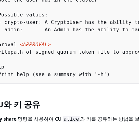
ossible values:

- crypto-user: A CryptoUser has the ability to
- admin:       An Admin has the ability to man
proval 
<APPROVAL>
Filepath of signed quorum token file to approv
p

Print help (see a summary with '-h')
CU와 키 공유
y share
명령을 사용하여 CU
와 키를 공유하는 방법을 
alice