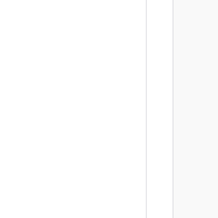
        
        
       
       
       
        
       
        
       
       
       
        
       
       
       
       
       
       
       