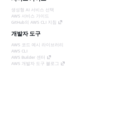
생성형 AI 서비스 선택
AWS 서비스 가이드
GitHub의 AWS CLI 지침
개발자 도구
AWS 코드 예시 라이브러리
AWS CLI
AWS Builder 센터
AWS 개발자 도구 블로그
유용한 링크
AWS 문서 MCP 서버 다운로드
AWS Console에 로그인
AWS re:Post
프라이버시
사이트 이용 약관
쿠키 기본 설
정
© 2026, Amazon Web Services, Inc. 또는 계열
사. All rights reserved.
한국어