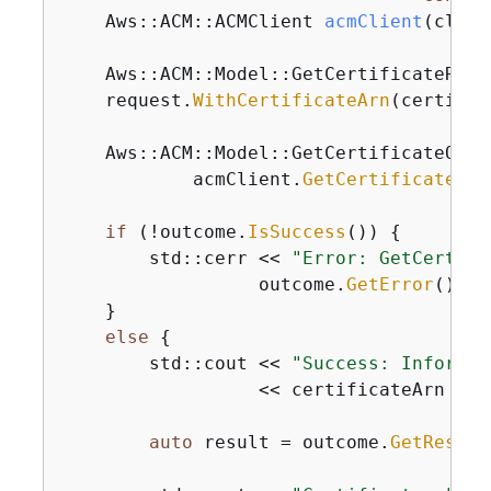
    Aws::
ACM::ACMClient 
acmClient
(clien
    Aws::ACM::Model::GetCertificateRequ
    request.
WithCertificateArn
(certific
    Aws::ACM::Model::GetCertificateOutc
            acmClient.
GetCertificate
(re
if
 (!outcome.
IsSuccess
()) 
{
        std::cerr << 
"Error: GetCertifi
                  outcome.
GetError
().
Ge
    }

else
{
        std::cout << 
"Success: Informat
                  << certificateArn << 
auto
 result = outcome.
GetResult