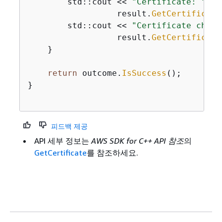
        std::cout << 
"Certificate: "
 <<
                  result.
GetCertificate
        std::cout << 
"Certificate chain
                  result.
GetCertificate
    }

return
 outcome.
IsSuccess
();

}

피드백 제공
API 세부 정보는
AWS SDK for C++ API 참조
의
GetCertificate
를 참조하세요.