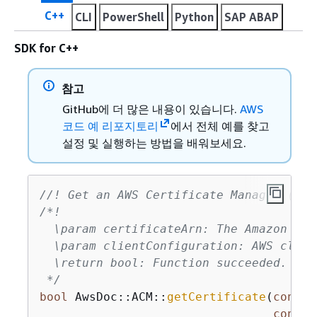
C++
CLI
PowerShell
Python
SAP ABAP
SDK for C++
참고
GitHub에 더 많은 내용이 있습니다.
AWS
코드 예 리포지토리
에서 전체 예를 찾고
설정 및 실행하는 방법을 배워보세요.
//! Get an AWS Certificate Manager (ACM
/*!

  \param certificateArn: The Amazon Res
  \param clientConfiguration: AWS clien
  \return bool: Function succeeded.

 */
bool
 AwsDoc::ACM::
getCertificate
(
const
 
const
 