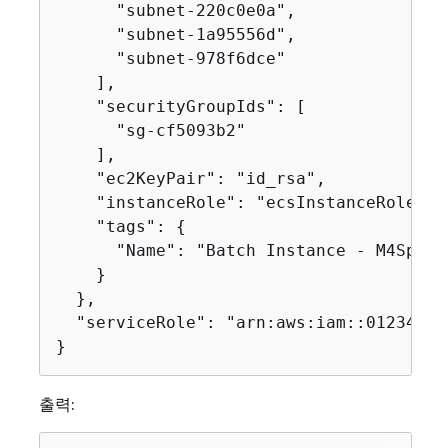
      "subnet-220c0e0a",

      "subnet-1a95556d",

      "subnet-978f6dce"

    ],

    "securityGroupIds": [

      "sg-cf5093b2"

    ],

    "ec2KeyPair": "id_rsa",

    "instanceRole": "ecsInstanceRole",

    "tags": 
{
      "Name": "Batch Instance - M4Spot"

    }

  },

  "serviceRole": "arn:aws:iam::01234567
}
출력: