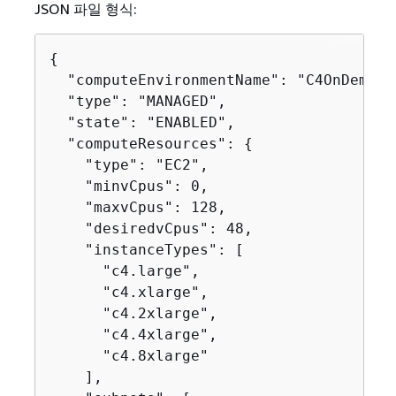
JSON 파일 형식:
{
  "computeEnvironmentName": "C4OnDemand"
  "type": "MANAGED",

  "state": "ENABLED",

  "computeResources": 
{
    "type": "EC2",

    "minvCpus": 0,

    "maxvCpus": 128,

    "desiredvCpus": 48,

    "instanceTypes": [

      "c4.large",

      "c4.xlarge",

      "c4.2xlarge",

      "c4.4xlarge",

      "c4.8xlarge"

    ],
