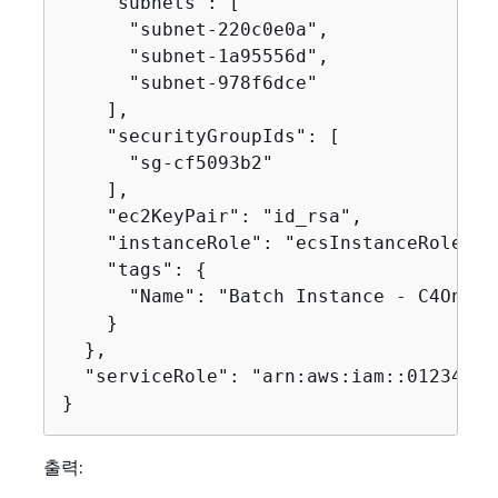
    "subnets": [

      "subnet-220c0e0a",

      "subnet-1a95556d",

      "subnet-978f6dce"

    ],

    "securityGroupIds": [

      "sg-cf5093b2"

    ],

    "ec2KeyPair": "id_rsa",

    "instanceRole": "ecsInstanceRole",

    "tags": 
{
      "Name": "Batch Instance - C4OnDema
    }

  },

  "serviceRole": "arn:aws:iam::01234567
}
출력: