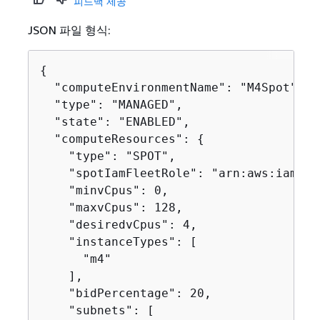
피드백 제공
JSON 파일 형식:
{
  "computeEnvironmentName": "M4Spot",

  "type": "MANAGED",

  "state": "ENABLED",

  "computeResources": 
{
    "type": "SPOT",

    "spotIamFleetRole": "arn:aws:iam::0
    "minvCpus": 0,

    "maxvCpus": 128,

    "desiredvCpus": 4,

    "instanceTypes": [

      "m4"

    ],

    "bidPercentage": 20,

    "subnets": [
