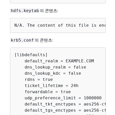
의 콘텐츠:
hdfs.keytab
N/A. The content of this file is encryp
의 콘텐츠:
krb5.conf
[libdefaults]

    default_realm = EXAMPLE.COM

    dns_lookup_realm = false

    dns_lookup_kdc = false

    rdns = true

    ticket_lifetime = 24h

    forwardable = true

    udp_preference_limit = 1000000

    default_tkt_enctypes = aes256-cts-h
    default_tgs_enctypes = aes256-cts-h