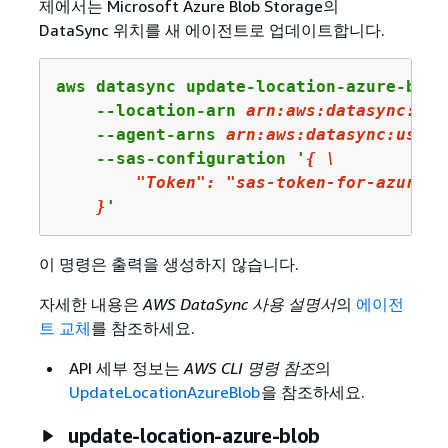
제에서는 Microsoft Azure Blob Storage의
DataSync 위치를 새 에이전트로 업데이트합니다.
aws datasync update-location-azure-blob 
    --location-arn 
arn:
aws:
datasync:
us-
    --agent-arns 
arn
:aws:datasync:us-we
    --sas-configuration '
{
 \

"Token"
: 
"sas-token-for-azure-b
    }
'
이 명령은 출력을 생성하지 않습니다.
자세한 내용은
AWS DataSync 사용 설명서
의
에이전
트 교체
를 참조하세요.
API 세부 정보는
AWS CLI 명령 참조
의
UpdateLocationAzureBlob
을 참조하세요.
update-location-azure-blob