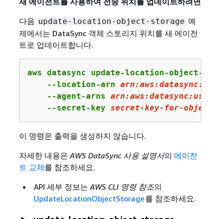
새 에이전트를 사용하여 전송 위치를 업데이트하려면
다음
예
update-location-object-storage
제에서는 DataSync 객체 스토리지 위치를 새 에이전
트로 업데이트합니다.
aws datasync update-location-object-stor
    --location-arn 
arn:
aws:
datasync:
us-
    --agent-arns 
arn
:aws:datasync:us-we
    --secret-key 
secret-key-
for
-
object
-
이 명령은 출력을 생성하지 않습니다.
자세한 내용은
AWS DataSync 사용 설명서
의
에이전
트 교체
를 참조하세요.
API 세부 정보는
AWS CLI 명령 참조
의
UpdateLocationObjectStorage
를 참조하세요.