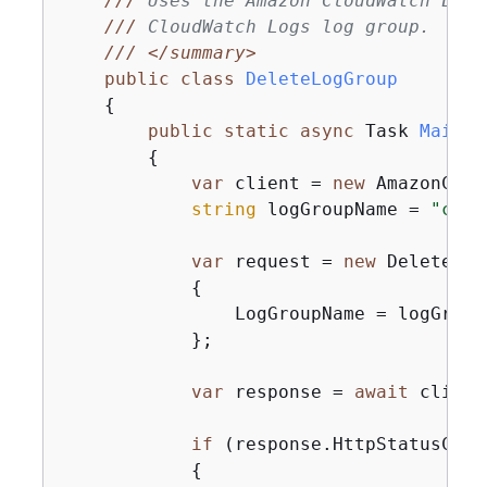
///
 Uses the Amazon CloudWatch Logs
///
 CloudWatch Logs log group.
///
</summary>
public
class
DeleteLogGroup
{
public
static
async
 Task 
Main
(
)
{
var
 client = 
new
 AmazonClou
string
 logGroupName = 
"clou
var
 request = 
new
 DeleteLog
{
                LogGroupName = logGroupN
            };

var
 response = 
await
 client
if
 (response.HttpStatusCode
{