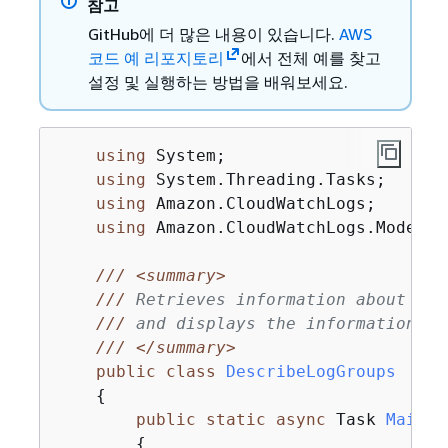
참고
GitHub에 더 많은 내용이 있습니다.
AWS
코드 예 리포지토리
에서 전체 예를 찾고
설정 및 실행하는 방법을 배워보세요.
using
 System;

using
 System.Threading.Tasks;

using
 Amazon.CloudWatchLogs;

using
 Amazon.CloudWatchLogs.Model;

///
<summary>
///
 Retrieves information about exi
///
 and displays the information on
///
</summary>
public
class
DescribeLogGroups
{
public
static
async
 Task 
Main
(
)
{