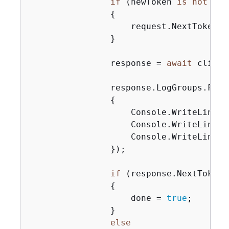
if
 (newToken 
is
not
nul
{
                    request.NextToken = 
                }

                response = 
await
 client
                response.LogGroups.ForEa
{
                    Console.WriteLine(
$
                    Console.WriteLine(
$
                    Console.WriteLine(
$
                });

if
 (response.NextToken 
{
                    done = 
true
;

                }

else