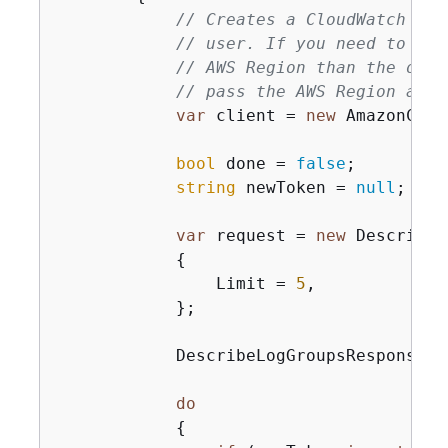
// Creates a CloudWatch Log
// user. If you need to wor
// AWS Region than the one 
// pass the AWS Region as a
var
 client = 
new
 AmazonClou
bool
 done = 
false
;

string
 newToken = 
null
;

var
 request = 
new
 DescribeL
{
                Limit = 
5
,

            };

            DescribeLogGroupsResponse re
do
{