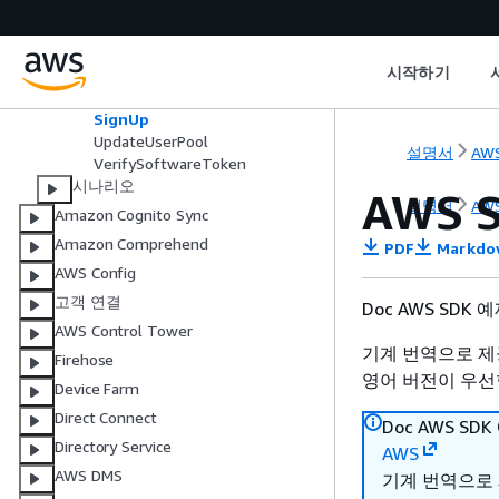
InitiateAuth
ListUserPools
ListUsers
시작하기
ResendConfirmationCode
RespondToAuthChallenge
SignUp
UpdateUserPool
설명서
AWS
VerifySoftwareToken
시나리오
AWS 
설명서
AWS
Amazon Cognito Sync
Amazon Comprehend
PDF
Markdo
AWS Config
고객 연결
Doc AWS SDK
AWS Control Tower
기계 번역으로 제
Firehose
영어 버전이 우선
Device Farm
Direct Connect
Doc AWS S
Directory Service
AWS
AWS DMS
기계 번역으로