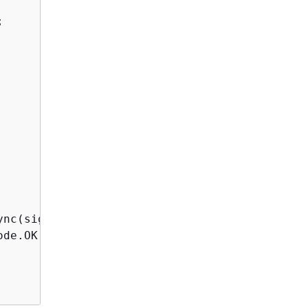


nc(signUpRequest);

de.OK;
