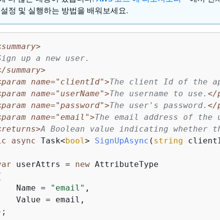
 설정 및 실행하는 방법을 배워보세요.
<summary>
Sign up a new user.
</summary>
<param name="clientId">
The client Id of the a
<param name="userName">
The username to use.
</
<param name="password">
The user's password.
</
<param name="email">
The email address of the 
<returns>
A Boolean value indicating whether t
ic
async
 Task<
bool
> 
SignUpAsync
(
string
 client
var
 userAttrs = 
new
 AttributeType

{
    Name = 
"email"
,

   Value = email,

;
