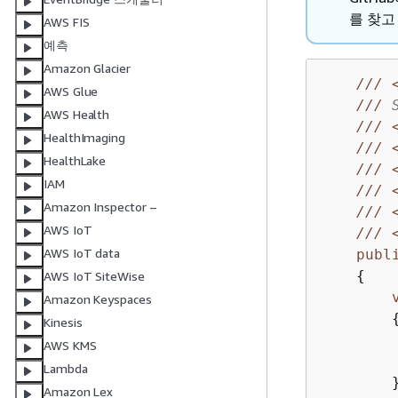
를 찾고
AWS FIS
예측
Amazon Glacier
///
AWS Glue
///
 
AWS Health
///
HealthImaging
///
HealthLake
///
IAM
///
Amazon Inspector –
///
AWS IoT
///
AWS IoT data
publ
{
AWS IoT SiteWise
Amazon Keyspaces
Kinesis
        
AWS KMS
         
Lambda
        }
Amazon Lex