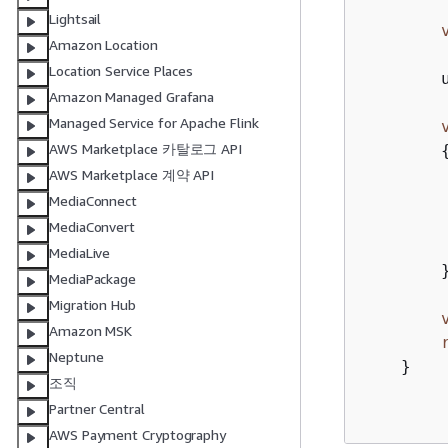
Lightsail
Amazon Location
Location Service Places
        
Amazon Managed Grafana
Managed Service for Apache Flink
AWS Marketplace 카탈로그 API
        
AWS Marketplace 계약 API
        
MediaConnect
        
MediaConvert
         
MediaLive
        }
MediaPackage
Migration Hub
Amazon MSK
Neptune
    }

조직
Partner Central
AWS Payment Cryptography