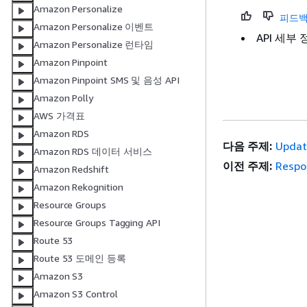
Amazon Personalize
피드백
Amazon Personalize 이벤트
API 세부
Amazon Personalize 런타임
Amazon Pinpoint
Amazon Pinpoint SMS 및 음성 API
Amazon Polly
AWS 가격표
Amazon RDS
다음 주제:
Updat
Amazon RDS 데이터 서비스
이전 주제:
Respo
Amazon Redshift
Amazon Rekognition
Resource Groups
Resource Groups Tagging API
Route 53
Route 53 도메인 등록
Amazon S3
Amazon S3 Control