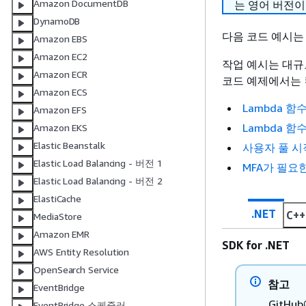
Amazon DocumentDB
는 영어 버전이
DynamoDB
다음 코드 예시
Amazon EBS
Amazon EC2
작업 예시는 대규
Amazon ECR
코드 예제에서는 
Amazon ECS
Lambda 
Amazon EFS
Lambda 
Amazon EKS
Elastic Beanstalk
사용자 풀 
Elastic Load Balancing - 버전 1
MFA가 필요
Elastic Load Balancing - 버전 2
ElastiCache
.NET
C++
MediaStore
Amazon EMR
SDK for .NET
AWS Entity Resolution
OpenSearch Service
참고
EventBridge
GitH
EventBridge 스케줄러