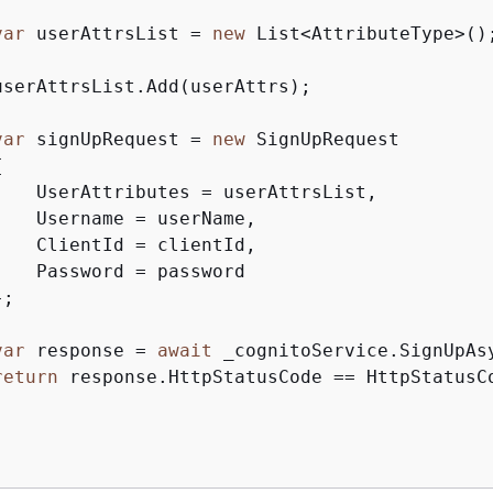
var
 userAttrsList = 
new
 List<AttributeType>();
userAttrsList.Add(userAttrs);

var
 signUpRequest = 
new
 SignUpRequest

{
    UserAttributes = userAttrsList,

    Username = userName,

    ClientId = clientId,

   Password = password

;

var
 response = 
await
 _cognitoService.SignUpAsy
return
 response.HttpStatusCode == HttpStatusCo