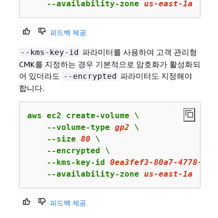
    --availability-zone 
us
-east-
1
a
피드백 제공
파라미터를 사용하여 고객 관리형
--kms-key-id
CMK를 지정하는 경우 기본적으로 암호화가 활성화되
어 있더라도
파라미터도 지정해야
--encrypted
합니다.
aws ec2 create-volume \

    --volume-type 
gp2
 \

    --size 
80
 \

    --encrypted \

    --kms-key-id 
0ea3fef3
-
80
a
7
-
4778
-
9
d
8
    --availability-zone 
us
-east-
1
a
피드백 제공