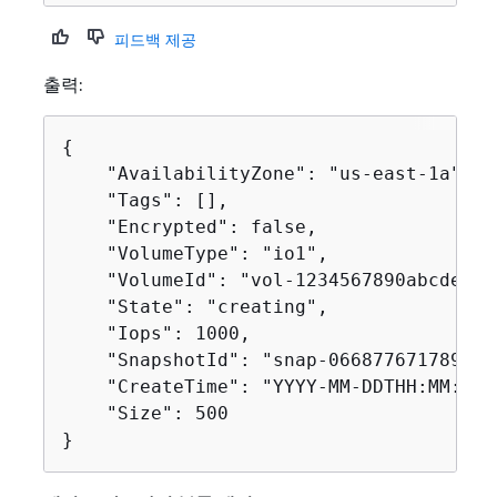
피드백 제공
출력:
{
    "AvailabilityZone": "us-east-1a",

    "Tags": [],

    "Encrypted": false,

    "VolumeType": "io1",

    "VolumeId": "vol-1234567890abcdef0",
    "State": "creating",

    "Iops": 1000,

    "SnapshotId": "snap-066877671789bd71
    "CreateTime": "YYYY-MM-DDTHH:MM:SS.0
    "Size": 500

}