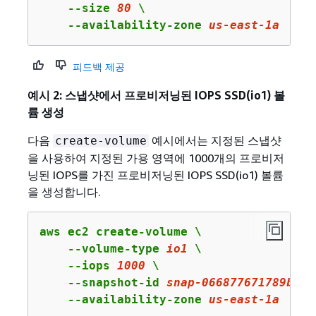
    --size 
80
 \

    --availability-zone 
us
-east-
1
a
피드백 제공
예시 2: 스냅샷에서 프로비저닝된 IOPS SSD(io1) 볼
륨 생성
다음
예시에서는 지정된 스냅샷
create-volume
을 사용하여 지정된 가용 영역에 1000개의 프로비저
닝된 IOPS를 가진 프로비저닝된 IOPS SSD(io1) 볼륨
을 생성합니다.
aws ec2 create-volume \

    --volume-type 
io1
 \

    --iops 
1000
 \

    --snapshot-id 
snap
-
066877671789
bd
71
    --availability-zone 
us
-east-
1
a