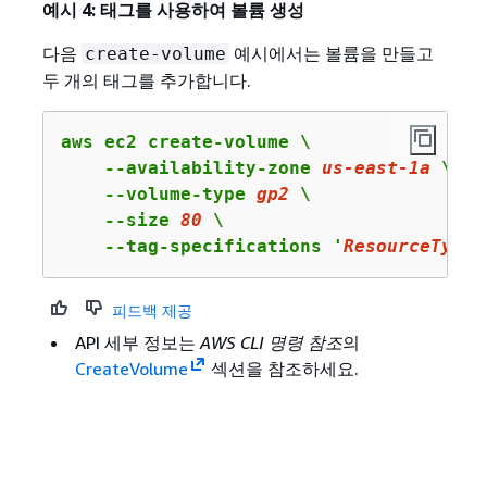
예시 4: 태그를 사용하여 볼륨 생성
다음
예시에서는 볼륨을 만들고
create-volume
두 개의 태그를 추가합니다.
aws ec2 create-volume \

    --availability-zone 
us
-east-
1
a
 \

    --volume-type 
gp2
 \

    --size 
80
 \

    --tag-specifications '
ResourceType
=
피드백 제공
API 세부 정보는
AWS CLI 명령 참조
의
CreateVolume
섹션을 참조하세요.