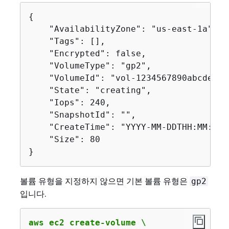
{
    "AvailabilityZone": "us-east-1a",

    "Tags": [],

    "Encrypted": false,

    "VolumeType": "gp2",

    "VolumeId": "vol-1234567890abcdef0",
    "State": "creating",

    "Iops": 240,

    "SnapshotId": "",

    "CreateTime": "YYYY-MM-DDTHH:MM:SS.0
    "Size": 80

}
볼륨 유형을 지정하지 않으면 기본 볼륨 유형은
gp2
입니다.
aws ec2 create-volume \
