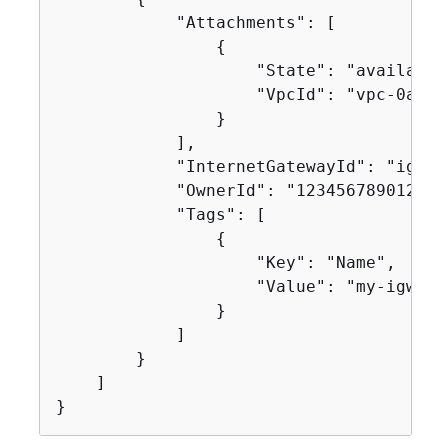
            "Attachments": [

{
                    "State": "available"
                    "VpcId": "vpc-0a60e
                }

            ],

            "InternetGatewayId": "igw-0
            "OwnerId": "123456789012",

            "Tags": [

{
                    "Key": "Name",

                    "Value": "my-igw"

                }

            ]

        }

    ]

}