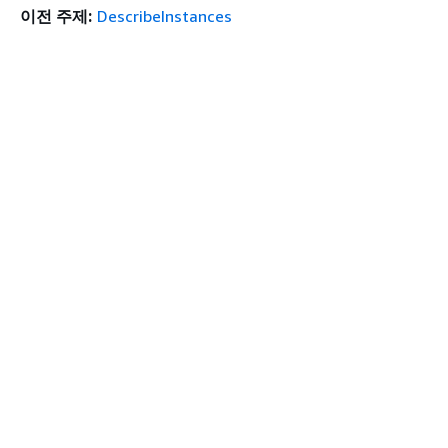
이전 주제:
DescribeInstances