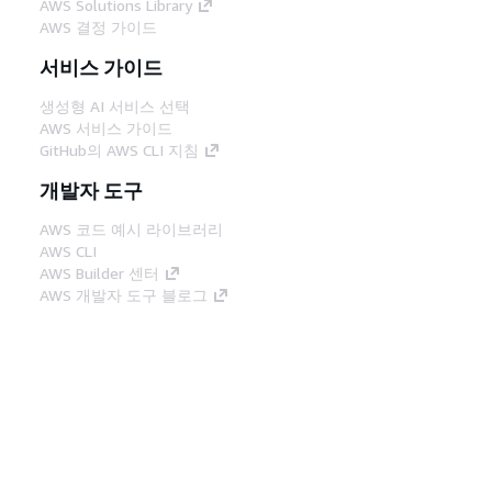
AWS Solutions Library
AWS 결정 가이드
서비스 가이드
생성형 AI 서비스 선택
AWS 서비스 가이드
GitHub의 AWS CLI 지침
개발자 도구
AWS 코드 예시 라이브러리
AWS CLI
AWS Builder 센터
AWS 개발자 도구 블로그
유용한 링크
AWS 문서 MCP 서버 다운로드
AWS Console에 로그인
AWS re:Post
프라이버시
사이트 이용 약관
쿠키 기본 설