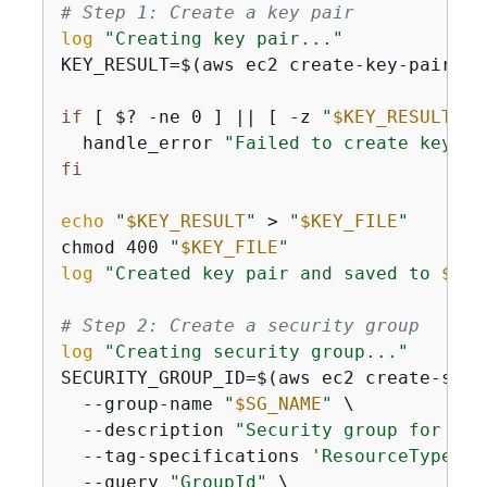
# Step 1: Create a key pair
log
"Creating key pair..."
KEY_RESULT=$(aws ec2 create-key-pair --
if
 [ $? -ne 0 ] || [ -z 
"
$KEY_RESULT
"
 ]
  handle_error 
"Failed to create key pa
fi
echo
"
$KEY_RESULT
"
 > 
"
$KEY_FILE
"
chmod 400 
"
$KEY_FILE
"
log
"Created key pair and saved to 
$KEY
# Step 2: Create a security group
log
"Creating security group..."
SECURITY_GROUP_ID=$(aws ec2 create-secu
  --group-name 
"
$SG_NAME
"
 \

  --description 
"Security group for EC2
  --tag-specifications 
'ResourceType=se
  --query 
"GroupId"
 \
