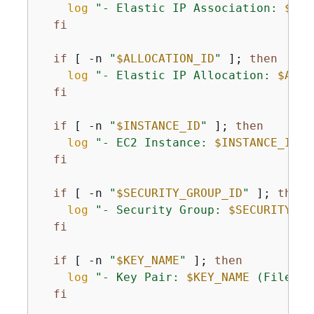
log
"- Elastic IP Association: 
$ASS
fi
if
 [ -n 
"
$ALLOCATION_ID
"
 ]; 
then
log
"- Elastic IP Allocation: 
$ALLO
fi
if
 [ -n 
"
$INSTANCE_ID
"
 ]; 
then
log
"- EC2 Instance: 
$INSTANCE_ID
"
fi
if
 [ -n 
"
$SECURITY_GROUP_ID
"
 ]; 
then
log
"- Security Group: 
$SECURITY_GR
fi
if
 [ -n 
"
$KEY_NAME
"
 ]; 
then
log
"- Key Pair: 
$KEY_NAME
 (File: 
$
fi