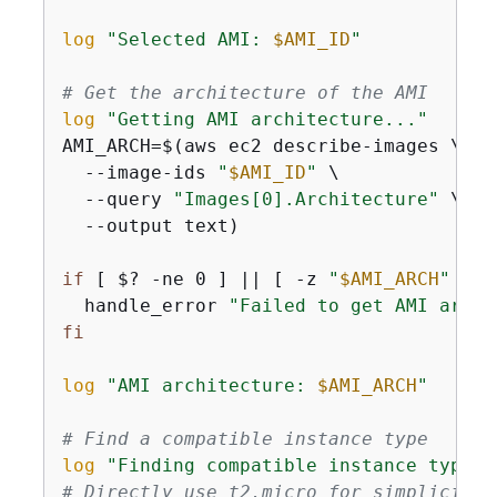
log
"Selected AMI: 
$AMI_ID
"
# Get the architecture of the AMI
log
"Getting AMI architecture..."
AMI_ARCH=$(aws ec2 describe-images \

  --image-ids 
"
$AMI_ID
"
 \

  --query 
"Images[0].Architecture"
 \

  --output text)

if
 [ $? -ne 0 ] || [ -z 
"
$AMI_ARCH
"
 ]; 
  handle_error 
"Failed to get AMI archi
fi
log
"AMI architecture: 
$AMI_ARCH
"
# Find a compatible instance type
log
"Finding compatible instance type..
# Directly use t2.micro for simplicity