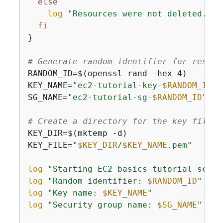
else
log
"Resources were not deleted."
fi
}

# Generate random identifier for resour
RANDOM_ID=$(openssl rand -hex 4)

KEY_NAME=
"ec2-tutorial-key-
$RANDOM_ID
"
SG_NAME=
"ec2-tutorial-sg-
$RANDOM_ID
"
# Create a directory for the key file
KEY_DIR=$(mktemp -d)

KEY_FILE=
"
$KEY_DIR
/
$KEY_NAME
.pem"
log
"Starting EC2 basics tutorial scrip
log
"Random identifier: 
$RANDOM_ID
"
log
"Key name: 
$KEY_NAME
"
log
"Security group name: 
$SG_NAME
"