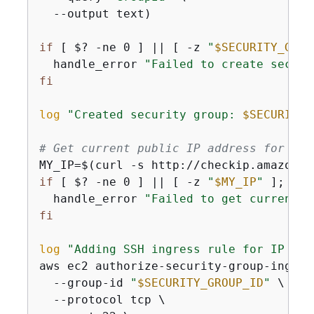
  --output text)

if
 [ $? -ne 0 ] || [ -z 
"
$SECURITY_GROU
  handle_error 
"Failed to create securi
fi
log
"Created security group: 
$SECURITY_
# Get current public IP address for SSH
if
 [ $? -ne 0 ] || [ -z 
"
$MY_IP
"
 ]; 
the
  handle_error 
"Failed to get current I
fi
log
"Adding SSH ingress rule for IP 
$MY
aws ec2 authorize-security-group-ingress
  --group-id 
"
$SECURITY_GROUP_ID
"
 \

  --protocol tcp \
