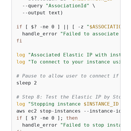
  --query 
"AssociationId"
 \

  --output text)

if
 [ $? -ne 0 ] || [ -z 
"
$ASSOCIATION_I
  handle_error 
"Failed to associate Ela
fi
log
"Associated Elastic IP with instanc
log
"To connect to your instance using 
# Pause to allow user to connect if des
sleep 2

# Step 8: Test the Elastic IP by Stoppi
log
"Stopping instance 
$INSTANCE_ID
 to 
aws ec2 stop-instances --instance-ids 
"
if
 [ $? -ne 0 ]; 
then
  handle_error 
"Failed to stop instance