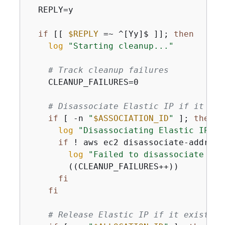
  REPLY=y

if
 [[ 
$REPLY
 =~ ^[Yy]$ ]]; 
then
log
"Starting cleanup..."
# Track cleanup failures
    CLEANUP_FAILURES=0

# Disassociate Elastic IP if it exi
if
 [ -n 
"
$ASSOCIATION_ID
"
 ]; 
then
log
"Disassociating Elastic IP...
if
 ! aws ec2 disassociate-address
log
"Failed to disassociate Ela
        ((CLEANUP_FAILURES++))

fi
fi
# Release Elastic IP if it exists