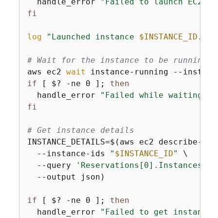
  handle_error 
"Failed to launch EC2 in
fi
log
"Launched instance 
$INSTANCE_ID
. Wa
# Wait for the instance to be running
aws ec2 
wait
 instance-running --instanc
if
 [ $? -ne 0 ]; 
then
  handle_error 
"Failed while waiting fo
fi
# Get instance details
INSTANCE_DETAILS=$(aws ec2 describe-inst
  --instance-ids 
"
$INSTANCE_ID
"
 \

  --query 
'Reservations[0].Instances[0]
  --output json)

if
 [ $? -ne 0 ]; 
then
  handle_error 
"Failed to get instance 