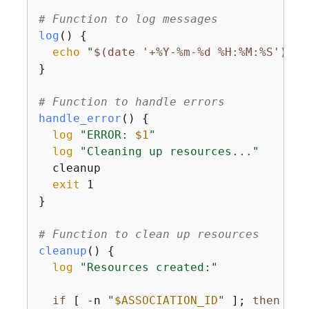
# Function to log messages
log
() 
{
echo
"
$(date '+%Y-%m-%d %H:%M:%S')
 - 
}

# Function to handle errors
handle_error
() 
{
log
"ERROR: 
$1
"
log
"Cleaning up resources..."
  cleanup

exit
 1

}

# Function to clean up resources
cleanup
() 
{
log
"Resources created:"
if
 [ -n 
"
$ASSOCIATION_ID
"
 ]; 
then