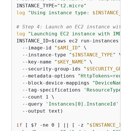
INSTANCE_TYPE=
"t2.micro"
log
"Using instance type: 
$INSTANCE_TYP
# Step 4: Launch an EC2 instance with e
log
"Launching EC2 instance with IMDSv2
INSTANCE_ID=$(aws ec2 run-instances \

  --image-id 
"
$AMI_ID
"
 \

  --instance-type 
"
$INSTANCE_TYPE
"
 \

  --key-name 
"
$KEY_NAME
"
 \

  --security-group-ids 
"
$SECURITY_GROUP
  --metadata-options 
"HttpTokens=requir
  --block-device-mappings 
"DeviceName=/
  --tag-specifications 
'ResourceType=in
  --count 1 \

  --query 
'Instances[0].InstanceId'
 \

  --output text)

if
 [ $? -ne 0 ] || [ -z 
"
$INSTANCE_ID
"
 