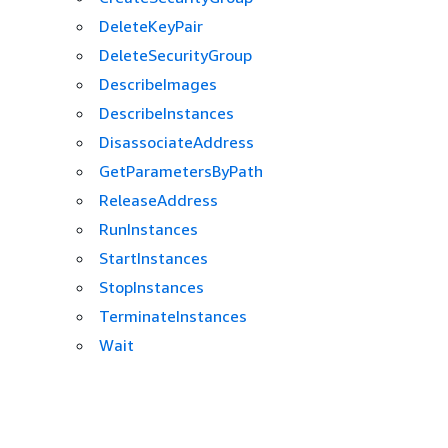
DeleteKeyPair
DeleteSecurityGroup
DescribeImages
DescribeInstances
DisassociateAddress
GetParametersByPath
ReleaseAddress
RunInstances
StartInstances
StopInstances
TerminateInstances
Wait