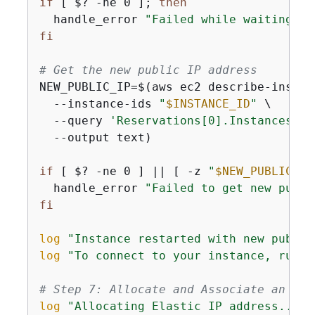
if
 [ $? -ne 0 ]; 
then
  handle_error 
"Failed while waiting fo
fi
# Get the new public IP address
NEW_PUBLIC_IP=$(aws ec2 describe-instanc
  --instance-ids 
"
$INSTANCE_ID
"
 \

  --query 
'Reservations[0].Instances[0]
  --output text)

if
 [ $? -ne 0 ] || [ -z 
"
$NEW_PUBLIC_IP
  handle_error 
"Failed to get new publi
fi
log
"Instance restarted with new public
log
"To connect to your instance, run: 
# Step 7: Allocate and Associate an Ela
log
"Allocating Elastic IP address..."