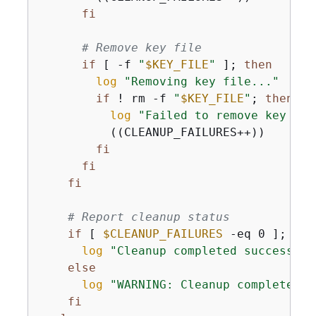
fi
# Remove key file
if
 [ -f 
"
$KEY_FILE
"
 ]; 
then
log
"Removing key file..."
if
 ! rm -f 
"
$KEY_FILE
"
; 
then
log
"Failed to remove key fil
          ((CLEANUP_FAILURES++))

fi
fi
fi
# Report cleanup status
if
 [ 
$CLEANUP_FAILURES
 -eq 0 ]; 
the
log
"Cleanup completed successful
else
log
"WARNING: Cleanup completed w
fi