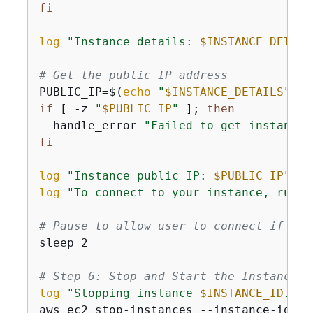
fi
log
"Instance details: 
$INSTANCE_DETAIL
# Get the public IP address
PUBLIC_IP=$(
echo
"
$INSTANCE_DETAILS
"
 | 
if
 [ -z 
"
$PUBLIC_IP
"
 ]; 
then
  handle_error 
"Failed to get instance 
fi
log
"Instance public IP: 
$PUBLIC_IP
"
log
"To connect to your instance, run: 
# Pause to allow user to connect if des
sleep 2

# Step 6: Stop and Start the Instance
log
"Stopping instance 
$INSTANCE_ID
..."
aws ec2 stop-instances --instance-ids 
"