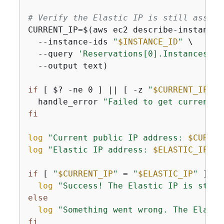
# Verify the Elastic IP is still associ
CURRENT_IP=$(aws ec2 describe-instances 
  --instance-ids 
"
$INSTANCE_ID
"
 \

  --query 
'Reservations[0].Instances[0]
  --output text)

if
 [ $? -ne 0 ] || [ -z 
"
$CURRENT_IP
"
 ]
  handle_error 
"Failed to get current p
fi
log
"Current public IP address: 
$CURREN
log
"Elastic IP address: 
$ELASTIC_IP
"
if
 [ 
"
$CURRENT_IP
"
 = 
"
$ELASTIC_IP
"
 ]; 
t
log
"Success! The Elastic IP is still
else
log
"Something went wrong. The Elasti
fi