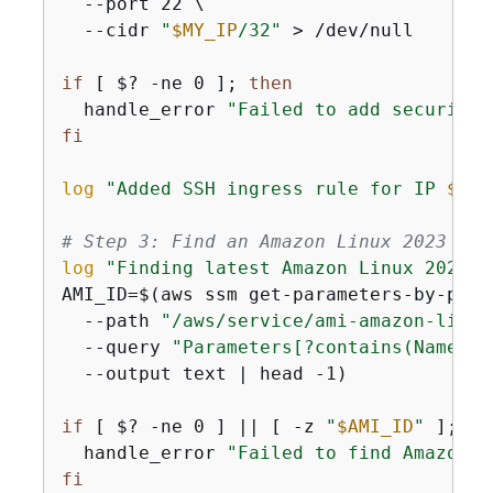
  --port 22 \

  --cidr 
"
$MY_IP
/32"
 > /dev/null

if
 [ $? -ne 0 ]; 
then
  handle_error 
"Failed to add security 
fi
log
"Added SSH ingress rule for IP 
$MY_
# Step 3: Find an Amazon Linux 2023 AMI
log
"Finding latest Amazon Linux 2023 A
AMI_ID=$(aws ssm get-parameters-by-path 
  --path 
"/aws/service/ami-amazon-linux
  --query 
"Parameters[?contains(Name, '
  --output text | head -1)

if
 [ $? -ne 0 ] || [ -z 
"
$AMI_ID
"
 ]; 
th
  handle_error 
"Failed to find Amazon L
fi