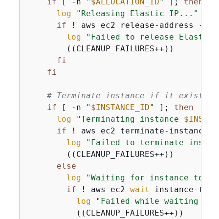
if
 [ -n 
"
$ALLOCATION_ID
"
 ]; 
then
log
"Releasing Elastic IP..."
if
 ! aws ec2 release-address --al
log
"Failed to release Elastic 
        ((CLEANUP_FAILURES++))

fi
fi
# Terminate instance if it exists
if
 [ -n 
"
$INSTANCE_ID
"
 ]; 
then
log
"Terminating instance 
$INSTAN
if
 ! aws ec2 terminate-instances 
log
"Failed to terminate instan
        ((CLEANUP_FAILURES++))

else
log
"Waiting for instance to te
if
 ! aws ec2 
wait
 instance-term
log
"Failed while waiting for
          ((CLEANUP_FAILURES++))
