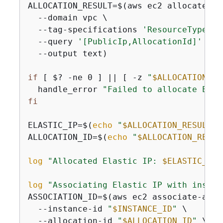
ALLOCATION_RESULT=$(aws ec2 allocate-add
  --domain vpc \

  --tag-specifications 
'ResourceType=el
  --query 
'[PublicIp,AllocationId]'
 \

  --output text)

if
 [ $? -ne 0 ] || [ -z 
"
$ALLOCATION_RE
  handle_error 
"Failed to allocate Elas
fi
ELASTIC_IP=$(
echo
"
$ALLOCATION_RESULT
"
 
ALLOCATION_ID=$(
echo
"
$ALLOCATION_RESUL
log
"Allocated Elastic IP: 
$ELASTIC_IP
 
log
"Associating Elastic IP with instan
ASSOCIATION_ID=$(aws ec2 associate-addre
  --instance-id 
"
$INSTANCE_ID
"
 \

  --allocation-id 
"
$ALLOCATION_ID
"
 \
