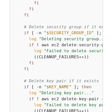
fi
fi
fi
# Delete security group if it exist
if
 [ -n 
"
$SECURITY_GROUP_ID
"
 ]; 
the
log
"Deleting security group..."
if
 ! aws ec2 delete-security-grou
log
"Failed to delete security 
        ((CLEANUP_FAILURES++))

fi
fi
# Delete key pair if it exists
if
 [ -n 
"
$KEY_NAME
"
 ]; 
then
log
"Deleting key pair..."
if
 ! aws ec2 delete-key-pair --ke
log
"Failed to delete key pair"
        ((CLEANUP_FAILURES++))
