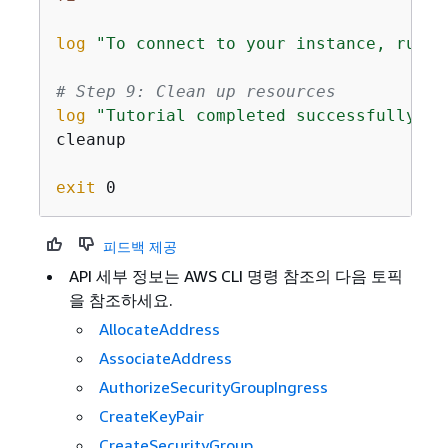
log
"To connect to your instance, run: 
# Step 9: Clean up resources
log
"Tutorial completed successfully!"
cleanup

exit
피드백 제공
API 세부 정보는
AWS CLI 명령 참조의 다음 토픽
을 참조하세요.
AllocateAddress
AssociateAddress
AuthorizeSecurityGroupIngress
CreateKeyPair
CreateSecurityGroup