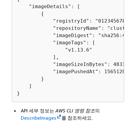
    "imageDetails": [

{
            "registryId": "012345678910"
            "repositoryName": "cluster-
            "imageDigest": "sha256:4a1c
            "imageTags": [

                "v1.13.6"

            ],

            "imageSizeInBytes": 48318255
            "imagePushedAt": 1565128275.
        }

    ]

}
API 세부 정보는
AWS CLI 명령 참조
의
DescribeImages
를 참조하세요.