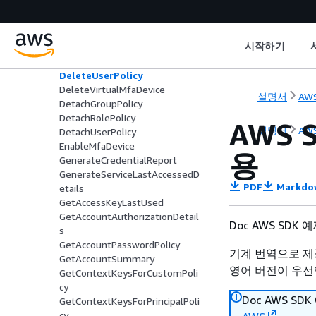
DeleteServiceLinkedRole
DeleteSigningCertificate
DeleteUser
시작하기
DeleteUserPermissionsBounda
ry
DeleteUserPolicy
DeleteVirtualMfaDevice
설명서
AWS
DetachGroupPolicy
DetachRolePolicy
AWS 
설명서
AWS
DetachUserPolicy
EnableMfaDevice
용
GenerateCredentialReport
GenerateServiceLastAccessedD
PDF
Markdo
etails
GetAccessKeyLastUsed
GetAccountAuthorizationDetail
Doc AWS SDK
s
GetAccountPasswordPolicy
기계 번역으로 제
GetAccountSummary
영어 버전이 우선
GetContextKeysForCustomPoli
cy
Doc AWS S
GetContextKeysForPrincipalPoli
cy