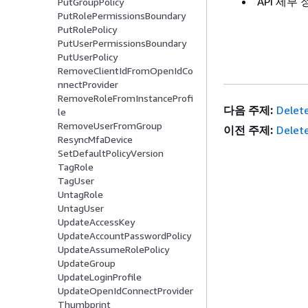
API 세부
PutGroupPolicy
PutRolePermissionsBoundary
PutRolePolicy
PutUserPermissionsBoundary
PutUserPolicy
RemoveClientIdFromOpenIdCo
nnectProvider
RemoveRoleFromInstanceProfi
다음 주제:
Delet
le
RemoveUserFromGroup
이전 주제:
Delet
ResyncMfaDevice
SetDefaultPolicyVersion
TagRole
TagUser
UntagRole
UntagUser
UpdateAccessKey
UpdateAccountPasswordPolicy
UpdateAssumeRolePolicy
UpdateGroup
UpdateLoginProfile
UpdateOpenIdConnectProvider
Thumbprint