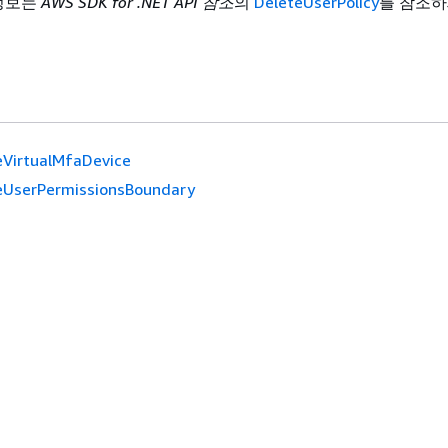
 정보는
AWS SDK for .NET API 참조
의
DeleteUserPolicy
를 참조하
eVirtualMfaDevice
eUserPermissionsBoundary