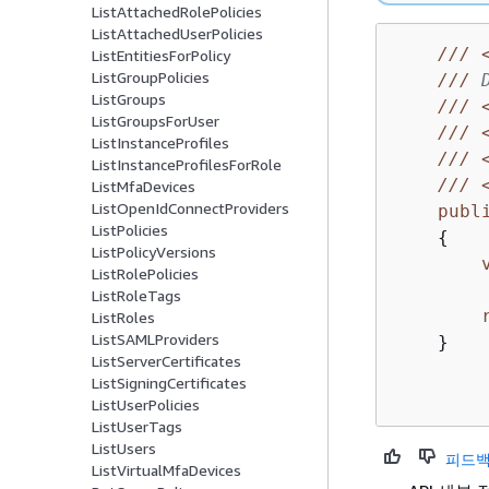
ListAttachedRolePolicies
ListAttachedUserPolicies
///
ListEntitiesForPolicy
ListGroupPolicies
///
 
ListGroups
///
ListGroupsForUser
///
ListInstanceProfiles
///
ListInstanceProfilesForRole
///
ListMfaDevices
ListOpenIdConnectProviders
publ
ListPolicies
{
ListPolicyVersions
ListRolePolicies
ListRoleTags
ListRoles
ListSAMLProviders
    }

ListServerCertificates
ListSigningCertificates
ListUserPolicies
ListUserTags
ListUsers
피드백
ListVirtualMfaDevices