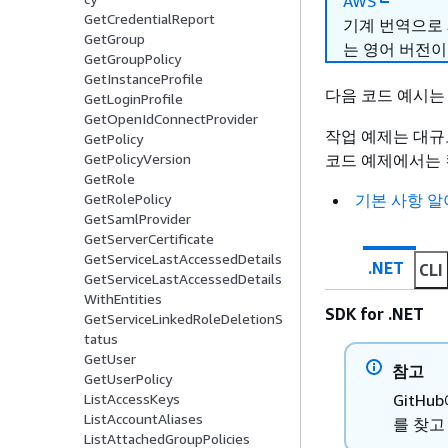
AWS
GetCredentialReport
기계 번역으로
GetGroup
는 영어 버전이
GetGroupPolicy
GetInstanceProfile
다음 코드 예시
GetLoginProfile
GetOpenIdConnectProvider
작업 예제는 대규
GetPolicy
코드 예제에서는 
GetPolicyVersion
GetRole
기본 사항 
GetRolePolicy
GetSamlProvider
GetServerCertificate
GetServiceLastAccessedDetails
.NET
CLI
GetServiceLastAccessedDetails
WithEntities
SDK for .NET
GetServiceLinkedRoleDeletionS
tatus
GetUser
참고
GetUserPolicy
GitH
ListAccessKeys
ListAccountAliases
를 찾고
ListAttachedGroupPolicies