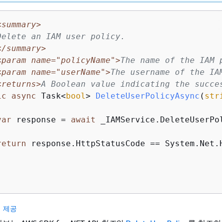
<summary>
Delete an IAM user policy.
</summary>
<param name="policyName">
The name of the IAM 
<param name="userName">
The username of the IA
<returns>
A Boolean value indicating the succe
ic
async
 Task<
bool
> 
DeleteUserPolicyAsync
(
str
var
 response = 
await
 _IAMService.DeleteUserPo
return
 response.HttpStatusCode == System.Net.H
 제공