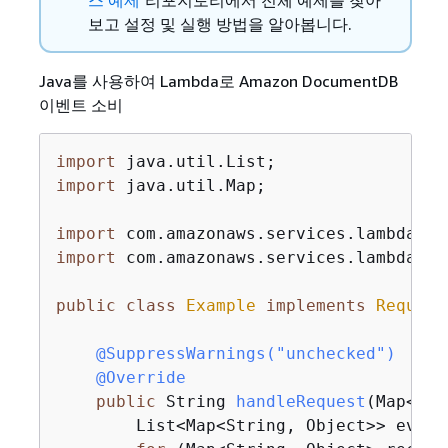
보고 설정 및 실행 방법을 알아봅니다.
Java를 사용하여 Lambda로 Amazon DocumentDB
이벤트 소비
import
import
 java.util.Map;

import
import
 com.amazonaws.services.lambda.ru
public
class
Example
implements
Request
@SuppressWarnings("unchecked")
@Override
public
 String 
handleRequest
(Map<Str
        List<Map<String, Object>> event