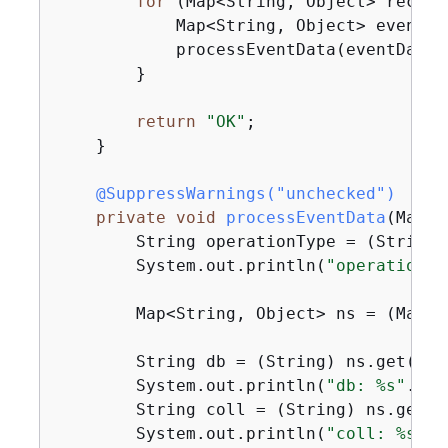
for
 (Map<String, Object> record
            Map<String, Object> eventDa
            processEventData(eventData);
        }

return
"OK"
;

    }

@SuppressWarnings("unchecked")
private
void
processEventData
(Map<S
        String operationType = (String)
        System.out.println(
"operationTy
        Map<String, Object> ns = (Map<S
        String db = (String) ns.get(
"db
        System.out.println(
"db: %s"
.for
        String coll = (String) ns.get(
"
        System.out.println(
"coll: %s"
.f